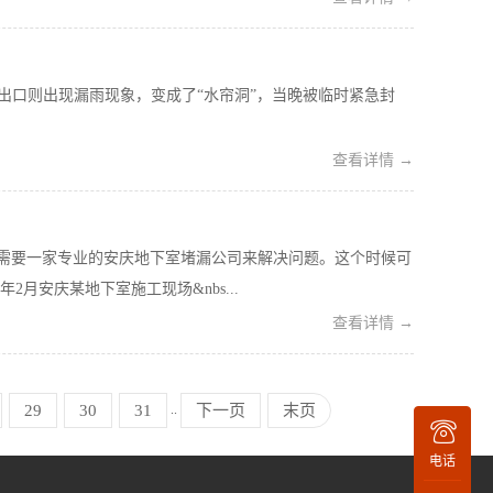
进出口则出现漏雨现象，变成了“水帘洞”，当晚被临时紧急封
查看详情 →
需要一家专业的安庆地下室堵漏公司来解决问题。这个时候可
月安庆某地下室施工现场&nbs...
查看详情 →
..
29
30
31
下一页
末页
电话