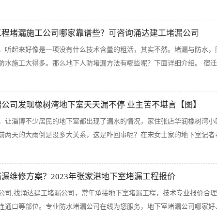
工程堵漏施工公司哪家靠谱些？可咨询涌达建工堵漏公司
，听起来好像是一项没有什么技术含量的粗活，其实不然。堵漏与防水，
水施工大得多。那么地下人防堵漏方法有哪些呢？下面详细介绍。 宿迁地下
漏公司发现橡树湾地下室天天漏不停 业主苦不堪言【图】
，让淄博不少居民的地下室都出现了漏水的情况，家住张店华润橡树湾小
前两天的大雨倒是没多大关系，这是咋回事呢？在宋女士家的地下室记者看
漏维修方案？2023年张家港地下室堵漏工程报价
公司,找涌达建工堵漏公司，常年承接地下室堵漏工程，技术专业报价合
连通口等部位。专业防水堵漏公司在线为您服务，地下室堵漏公司哪家好、