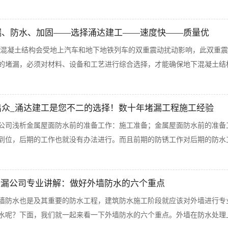
漏、防水、加固——选择涌达建工——速度快——质量优
混凝土结构会受地上汽车和地下地铁列车的双重震动扰动影响，此双重震
的堵漏，必须对材料、设备和工艺进行综合选择，才能确保地下混凝土结构
出众_涌达建工是您不二的选择！数十年堵漏工程施工经验
公司浅析金属屋面防水前的准备工作：施工准备；金属屋面防水前的准备
到位，后期的工作也就没有办法进行。而且前期的防锈工作对后期的防水工作
堵漏公司专业讲解：做好外墙防水的六个重点
墙防水也是及其重要的防水工程，建筑防水施工阶段就应该对外墙进行专
水呢？下面，我们就一起来看一下外墙防水的六个重点。外墙在防水处理上