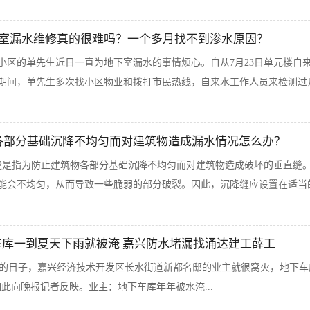
地下室漏水维修真的很难吗？一个多月找不到渗水原因？
小区的单先生近日一直为地下室漏水的事情烦心。自从7月23日单元楼自
期间，单先生多次找小区物业和拨打市民热线，自来水工作人员来检测过几
物各部分基础沉降不均匀而对建筑物造成漏水情况怎么办？
缝是指为防止建筑物各部分基础沉降不均匀而对建筑物造成破坏的垂直缝
能会不均匀，从而导致一些脆弱的部分破裂。因此，沉降缝应设置在适当的
车库一到夏天下雨就被淹 嘉兴防水堵漏找涌达建工薛工
日子，嘉兴经济技术开发区长水街道新都名邸的业主就很窝火，地下车
此向晚报记者反映。业主：地下车库年年被水淹...