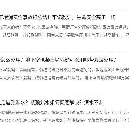
化工堵漏安全事故打总结！牢记教训，生命安全高于一切
表人的错？案例Vol.01事故名称：甲醇厂空分压缩机跳车事故事故经过：
15）过高联锁，在投联锁时，因为未复位导致空压机排气压力过高跳车。"停
缝怎么处理？地下室混凝土墙裂缝可采用哪些方法处理？
下室混凝土墙面而言，裂缝的出现时不好完全避免的，但是混凝土出现开
以大多情况下混凝土的裂缝是需要修复处理的。 地下室外墙裂缝处理方案，
根治屋顶漏水？楼顶漏水如何彻底解决？滴水不漏
问题的前提是找到漏水根源，堵漏公司针对漏水原因制定切实可行且行之
那么怎么根治房顶漏水，楼顶漏水如何彻底解决？小编为您整理了以下方法，