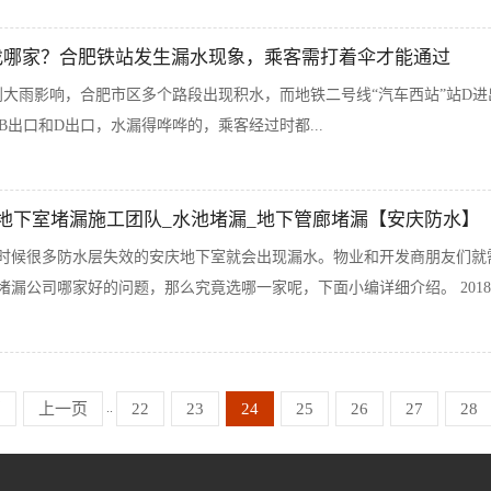
找哪家？合肥铁站发生漏水现象，乘客需打着伞才能通过
受到大雨影响，合肥市区多个路段出现积水，而地铁二号线“汽车西站”站D
)，B出口和D出口，水漏得哗哗的，乘客经过时都...
地下室堵漏施工团队_水池堵漏_地下管廊堵漏【安庆防水】
时候很多防水层失效的安庆地下室就会出现漏水。物业和开发商朋友们就
漏公司哪家好的问题，那么究竟选哪一家呢，下面小编详细介绍。 2018年2
..
页
上一页
22
23
24
25
26
27
28