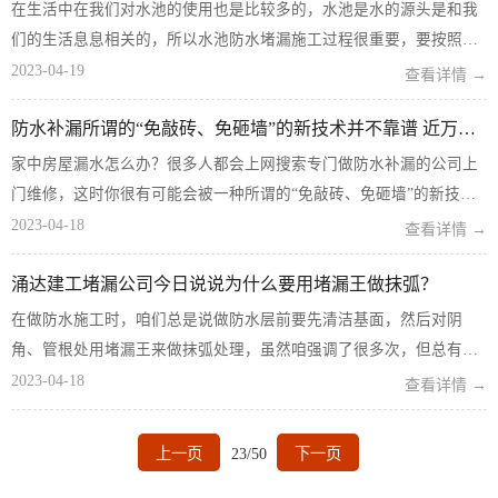
在生活中在我们对水池的使用也是比较多的，水池是水的源头是和我
们的生活息息相关的，所以水池防水堵漏施工过程很重要，要按照甲
方要求工程量，先堵明显漏水裂缝，如果导流减压缩小流水量，就要
2023-04-19
查看详情 →
控制漏水点。水池堵漏为了施工人员的安全，在进入工地前必须戴安
防水补漏所谓的“免敲砖、免砸墙”的新技术并不靠谱 近万元买的教训
全帽，穿工作服，登高作业...
家中房屋漏水怎么办？很多人都会上网搜索专门做防水补漏的公司上
门维修，这时你很有可能会被一种所谓的“免敲砖、免砸墙”的新技术
吸引。具体怎么操作呢？就是只需要找到漏点，打一个小洞，把胶水
2023-04-18
查看详情 →
注进去就能解决漏水问题，也就是“钻孔注胶&rd...
涌达建工堵漏公司今日说说为什么要用堵漏王做抹弧？
在做防水施工时，咱们总是说做防水层前要先清洁基面，然后对阴
角、管根处用堵漏王来做抹弧处理，虽然咱强调了很多次，但总有小
白师傅忘了这个步骤，以为这个步骤多余，少做这一步并不会造成太
2023-04-18
查看详情 →
大影响。其实做这道工序自有其缘由，不该省的还是不能省。下面涌
达建工小编就给大家说说为什...
上一页
23/50
下一页