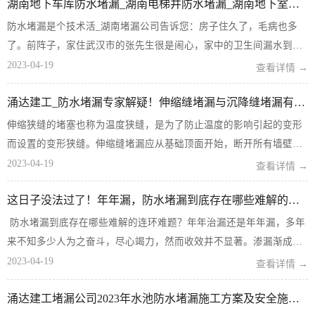
湖南地下车库防水堵漏_湖南电梯井防水堵漏_湖南地下室防水堵漏【技术活】
防水堵漏是个技术活_湖南堵漏公司告诉您：房子住久了，毛病也多
了。前阵子，家住武汉市的张先生很是闹心，家中的卫生间漏水到楼
下，还渗到卧室墙面，导致家具都发霉了。他上个月才请了外面的装
2023-04-19
查看详情 →
修师傅进行了整体维修，看来还是没解决根本问题。这回，张先生想
涌达建工_防水堵漏专家解疑！伸缩缝堵漏与沉降缝堵漏有什么不同？
请个靠得住、信得过的装修...
伸缩狭缝的堵塞也称为温度狭缝，是为了防止温度的影响引起的变形
而设置的变形狭缝。伸缩缝堵漏应从基础顶面开始，断开所有墙壁、
地板和屋顶。由于基础部分埋在地下，受温度影响较小，所以没有必
2023-04-19
查看详情 →
要断开。例如，建筑物的屋顶采用瓦屋顶，屋顶部分不需要做伸缩
这日子没法过了！年年漏，防水堵漏到底存在哪些难解的连环难题？
缝。膨胀节间距与材料的使用...
防水堵漏到底存在哪些难解的连环难题？年年治漏还是年年漏，多年
来不知多少人为之奋斗，尽心竭力，然而收效并不显著。渗漏渐成顽
疾，司空见惯，找不到灵丹妙药。渗漏又像一把钢锁，多少人不知作
2023-04-19
查看详情 →
过多少种尝试，总找不到打开它的钥匙。防水堵漏难解的连环难题如
涌达建工堵漏公司2023年水池防水堵漏施工方案及安全施工措施
下：▉1、防...