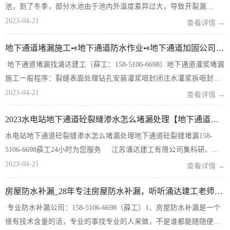
池，到了冬季，部分水池由于池内外温度差异过大，导致开裂漏
水。 邯郸污水处理厂污水池堵漏哪家公司更专业？ 推荐：江苏涌达建
2023-04-21
查看详情 →
工有限公司； 推荐理由： 江苏涌达建工有限公司...
地下通道堵漏施工➺地下通道防水作业➺地下通道加固公司_专业靠谱
地下通道堵漏找涌达建工（薛工：158-5106-6698）地下通道灌浆堵漏
施工一般程序：裂缝表面处理钻孔安装灌浆咀封闭注水灌浆拆咀封
孔。（1）找出并标示好地下通道裂缝漏水点，把裂缝周围表面清理干
2023-04-21
查看详情 →
净；（2）沿裂缝钻孔，钻头直径10mm（采用1064或B8...
2023水电站地下通道砼裂缝渗水怎么堵漏处理【地下通道砼裂缝堵漏】
水电站地下通道砼裂缝渗水怎么堵漏处理地下通道砼裂缝堵漏158-
5106-6698薛工24小时为您服务 江苏涌达建工有限公司集科研、设
计、开发、施工为一体的综合性建筑防腐、高空作业企业，并在国内
2023-04-21
查看详情 →
高空作业率先采...
房屋防水补漏_28年专注房屋防水补漏，听听涌达建工老师傅的经验之谈
专业防水补漏公司：158-5106-6698（薛工）1、房屋防水补漏是一个
很有技术含量的活，专业的事找专业的人来做，不是谁都能随随便便