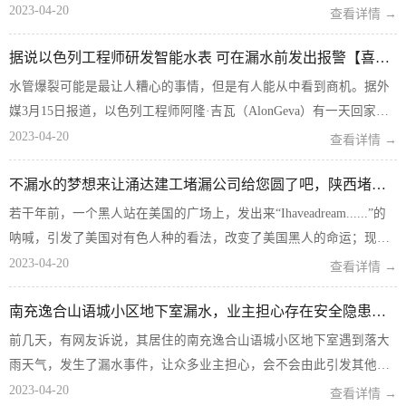
做的，做房屋防水补漏考虑问题涉及的因素很多，所以最好请专业的
2023-04-20
查看详情 →
防水师傅来做，如果想要投机取巧省点钱，可能花更多的钱才能弥...
据说以色列工程师研发智能水表 可在漏水前发出报警【喜报】
水管爆裂可能是最让人糟心的事情，但是有人能从中看到商机。据外
媒3月15日报道，以色列工程师阿隆·吉瓦（AlonGeva）有一天回家后
发现房屋水管爆裂，水流满地，在清理干净后，阿隆·吉瓦研究了一套
2023-04-20
查看详情 →
解决方案，防止这种情况的发生。报道称，阿隆...
不漏水的梦想来让涌达建工堵漏公司给您圆了吧，陕西堵漏公司联系电话
若干年前，一个黑人站在美国的广场上，发出来“Ihaveadream......”的
呐喊，引发了美国对有色人种的看法，改变了美国黑人的命运；现
在，宝塔区川口镇赵尧小区的业主也有一个梦想：我的房子不要再漏
2023-04-20
查看详情 →
水，能让我安心上班......看到这样的...
南充逸合山语城小区地下室漏水，业主担心存在安全隐患！堵漏找我们哦
前几天，有网友诉说，其居住的南充逸合山语城小区地下室遇到落大
雨天气，发生了漏水事件，让众多业主担心，会不会由此引发其他
（比如漏电）的安全隐患啊？ 从视频里可看出一股一股的小水流不停
2023-04-20
查看详情 →