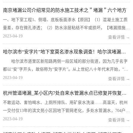
地从墙壁缝隙涌出，让人不由感叹建筑物的品质，确实高档啊！在微
南京堵漏公司介绍常见的防水施工技术之＂堵漏＂六个地方
信聊天群里，有...
一、地下室工程1、侧墙、底板板面渗水【原因】（1）混凝土施工质
量差，存在微孔渗透；（2）防水涂层粘结不牢或损坏。【堵漏措施】
（1）将渗水部位清理干净，用水泥基防水涂料作堵渗处理。（2）将
2023-04-19
查看详情 →
渗水部位清理干净后，用水乳型氯丁橡胶沥青防水涂料等配合纤维增
哈尔滨市“安字片”地下室莫名渗水现象调查！哈尔滨堵漏公司OK
强材料作堵渗处理。...
哈尔滨市道里区新阳路两侧一段区域的部分街道，因为几乎名字
都以“安”字开头，故俗称为“安字片”。从上世纪八十年代末开始，“安
字片”从新阳路至抚顺街区间一些楼房的居民发现，地下室或楼地基处
2023-04-19
查看详情 →
经常...
杭州管道堵漏_某小区内7处自来水管漏水点已修复并恢复正常供水
不敢运动、害怕喝水、上厕所排队、用矿泉水洗澡……高温天，杭州
一交付仅13年的滨文苑小区因地下管网老化，多处水管漏水，704户居
民连续遭遇停自来水6天。 消防车停在小区门口，居民来接水。本文
2023-04-19
查看详情 →
图片均来自浙江24小时澎湃新闻7月3日...