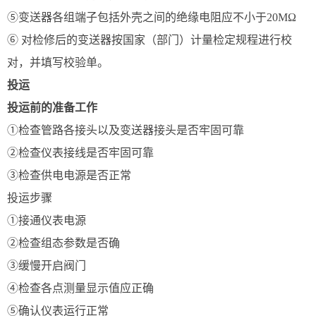
⑤变送器各组端子包括外壳之间的绝缘电阻应不小于20MΩ
⑥ 对检修后的变送器按国家（部门）计量检定规程进行校
对，并填写校验单。
投运
投运前的准备工作
①检查管路各接头以及变送器接头是否牢固可靠
②检查仪表接线是否牢固可靠
③检查供电电源是否正常
投运步骤
①接通仪表电源
②检查组态参数是否确
③缓慢开启阀门
④检查各点测量显示值应正确
⑤确认仪表运行正常