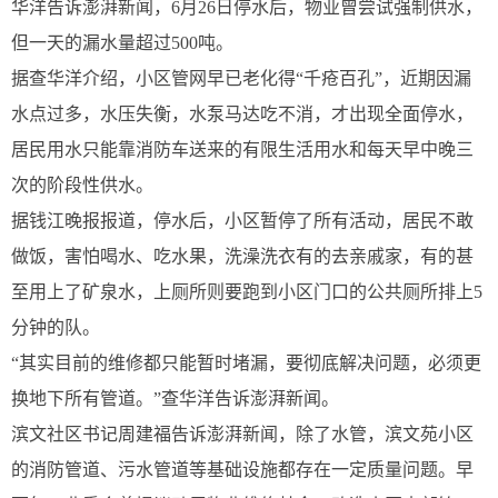
华洋告诉澎湃新闻，6月26日停水后，物业曾尝试强制供水，
但一天的漏水量超过500吨。
据查华洋介绍，小区管网早已老化得“千疮百孔”，近期因漏
水点过多，水压失衡，水泵马达吃不消，才出现全面停水，
居民用水只能靠消防车送来的有限生活用水和每天早中晚三
次的阶段性供水。
据钱江晚报报道，停水后，小区暂停了所有活动，居民不敢
做饭，害怕喝水、吃水果，洗澡洗衣有的去亲戚家，有的甚
至用上了矿泉水，上厕所则要跑到小区门口的公共厕所排上5
分钟的队。
“其实目前的维修都只能暂时堵漏，要彻底解决问题，必须更
换地下所有管道。”查华洋告诉澎湃新闻。
滨文社区书记周建福告诉澎湃新闻，除了水管，滨文苑小区
的消防管道、污水管道等基础设施都存在一定质量问题。早