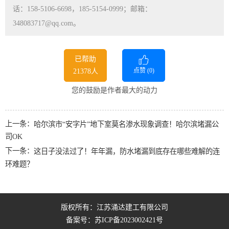
话：158-5106-6698，185-5154-0999；邮箱：
348083717@qq.com。
已帮助
点赞 (
0
)
21378人
您的鼓励是作者最大的动力
上一条：
哈尔滨市“安字片”地下室莫名渗水现象调查！哈尔滨堵漏公
司OK
下一条：
这日子没法过了！年年漏，防水堵漏到底存在哪些难解的连
环难题？
版权所有：江苏涌达建工有限公司
备案号：
苏ICP备2023002421号