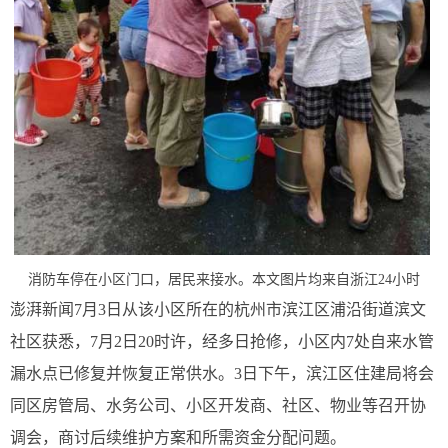
消防车停在小区门口，居民来接水。本文图片均来自浙江24小时
澎湃新闻7月3日从该小区所在的杭州市滨江区浦沿街道滨文
社区获悉，7月2日20时许，经多日抢修，小区内7处自来水管
漏水点已修复并恢复正常供水。3日下午，滨江区住建局将会
同区房管局、水务公司、小区开发商、社区、物业等召开协
调会，商讨后续维护方案和所需资金分配问题。