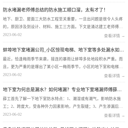
水管道渗漏所致，已安排人员维修。市供水部门管线所所长张自强介
防水堵漏老师傅总结的防水施工顺口溜，太有才了！
绍，针对小区居民...
地下、厨卫、屋面三大防水工程至关重要，一旦出问题是很令人头疼
的，原因涉及到设计、材料、施工三方面。下文是涌达建工老师傅们
结合防水工程的经验教训，以顺口溜的形式总结了各类防水施工的要
2023-06-02
查看详情 →
点，以这种方式传播知识，实在是太有才了！ 整体设计建筑渗漏小问
蚌埠地下室堵漏公司_小区惊现电梯、地下室等多处漏水如何处理？
题，产品质量...
最近，恰逢梅雨季节来袭，接连的暴雨让蚌埠多处地段积水严重。而
且，更为严重的是爆出了某小区一梅雨季节，小区的地下室和电梯出
现了严重的漏水现象。具体情况我们一起来看~近日，有网友爆料称，
2023-06-02
查看详情 →
经开区某小区电梯、地下室位置惊现漏水。 据网友透露，该小区并不
地下室为何总是漏水？如何堵漏？专业地下室堵漏师傅薛工来说
是第一次出...
薛工首先了解一下地下室防水特点：1、潮湿或有潮气，影响防水施
工；2、跨度大，受各种外力因素影响，产生裂缝；3、产生渗漏后，
维修难度大，维修费用极高；4、地下室全方位长期浸水。 从发现的
2023-06-02
查看详情 →
地下室漏水案例来看，水均由地下室结构的混凝土薄弱部分漏渗出