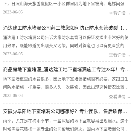
下，日照山海天旅游度假区一小区群里因为地下室被淹、电梯间强漏
水炸了锅。 日照的雨淅淅沥沥下了一天，但是在晚间的18点开始进入
2023-06-05
查看详情 →
了强降水，朋友圈里都是各种因为暴雨中车抛锚的消息，然而山海天
涌达建工防水堵漏公司薛工教您如何防止防水套管破裂【收藏】
旅游度...
涌达建工防水堵漏公司告诉大家防水套管可以保证发挥出非常好的使
用效果，既能够避免出现交叉污染，同时对管道也可以有更直接的保
护作用，避免各种不同管道受到破坏，在各种环境下应用可以满足大
2023-06-05
查看详情 →
家的针对性需求，而且可以发挥保护功能，但是大家还需要注意正确
商品房地下室堵漏_涌达建工地下室堵漏施工专注28年！专业靠谱
的安装方法这样才能保证应...
地下室墙壁里的水管很多，因此地下室堵漏措施很有必要，这跟卫生
间防水措施一样重要，很多人头一次装修，因此出现这种情况比较的
慌张，会问地下室堵漏如何施工？下面涌达建工堵漏公司小编将为大
2023-06-03
查看详情 →
家介绍一些地下室堵漏施工方案，有不了解的朋友不妨参考一下。 商
安徽@阜阳地下室堵漏公司哪家好？专业团队、售后质保最重要
品房地下室堵...
雨季，尤其是在梅雨季节，一些深层的地下室就容易出现漏水。这个
时候需要花钱找一家专业的公司帮我们解决。国内地下室堵漏公司的