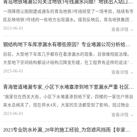
青岛地铁堵漏公司关注地铁3号线漏水问题！地铁出入站口造成不便
来，这说明二...
一场降雨让刚刚建成通车的青岛地铁3号线经受了一场考验，陆续有市
民反映地铁3号线的一些地方出现漏水。接到反映后，青岛地铁集团迅
速组织防水堵漏处理，经工作人员初步调查，部分漏水原因为出入口
2023-06-01
查看详情 →
雨棚渗漏滴水。针对以上问题，青岛地铁集团官方微博@青岛地铁22
钢结构地下车库渗漏水有哪些原因？专业堵漏公司分析给您听
日给出了回复：昨天...
目前，大型地下车库几乎都存在着渗漏水的现象，且很难彻底治理。
大型地下空间结构都设计结构沉降变形缝，在工程界有这样的说法“十
缝九漏”。地下车库渗漏水到底有哪些原因呢？ 渗漏水原因分析：
2023-06-01
查看详情 →
（1）沉降缝处原防水层由于物理力学性能较差及施工...
青海管道堵漏专家_小区下水堵塞渗到地下室漏水严重 社区协调解决
“我家住在西关大街，小区下水堵塞渗到地下室，四楼的一家住户将自
来水总阀关了，现在停水4天，大家的生活都受到了影响，找过物业公
司和社区都解决不了问题，希望得到帮助。”8月28日，北气象巷社区
2023-06-01
查看详情 →
居民姜女士向西海都市报社区联络站反映。随后，记者前往...
2023专业防水补漏_28年的施工经验_为您遮风挡雨【非家庭】