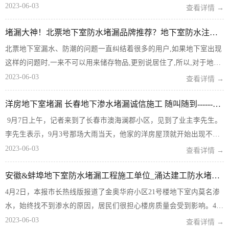
专业度参差不齐，就阜阳本地来说，阜阳地下室堵漏公司哪家好呢？
2023-06-03
查看详情 →
一起跟随开来工程师了解一下。 阜阳地下室堵漏公司比较专业？涌达
堵漏大神！北票地下室防水堵漏品牌推荐？地下室防水注意事项？
建工堵漏公司...
北票地下室漏水、防潮的问题一直纠结着很多的用户,如果地下室出现
这样的问题时,一来不可以用来储存物品,更别说居住了,所以,对于地下
室防水堵漏的问题一定要重视,而处理之胶,材料为重要,所以,一定要了
2023-06-03
查看详情 →
解地下室防水堵漏品牌,这样一来,才能更好的解决北票地下室堵漏、潮
洋房地下室堵漏 长春地下渗水堵漏诚信施工 随叫随到------专业----
湿的问...
9月7日上午，记者来到了长春市澳海澜郡小区，见到了业主李先生。
李先生表示，9月3号那场大雨当天，他家的洋房屋顶就开始出现不同
程度的漏雨情况。 随后，记者跟随李先生登上了他家的洋房屋顶，李
2023-06-03
查看详情 →
先生表示造成房屋漏雨的原因就是房顶塌陷，造成...
安徽&蚌埠地下室防水堵漏工程施工单位_涌达建工防水堵漏公司...电话
4月2日，本报市长热线版报道了金奥华府小区21号楼地下室内莫名渗
水，始终找不到渗水的原因，居民们很担心楼房质量会受到影响。4月
12日，记者从该小区物业处了解到，目前基本可以判断是由于附近下
2023-06-03
查看详情 →