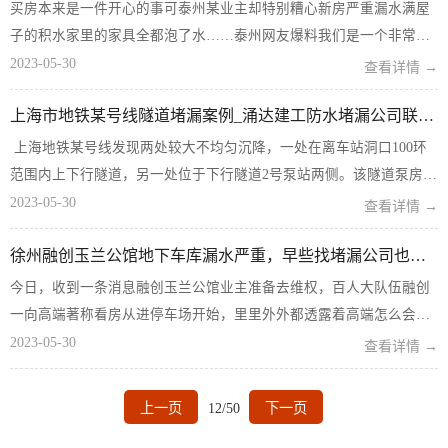
买房本来是一件开心的事可泰州某业主却特别糟心新房严重漏水满屋
子的积水家里的家具全都泡了水……泰州网友爆料我们是一个非常普
通的家庭，经过多方努力，申请到了一套经济适用房，地址在泰美
2023-05-30
查看详情 →
园，选择的一楼，楼下有车库，2020年大概十月份楼上四楼住...
上海市地铁某号线隧道堵漏案例_涌达建工防水堵漏公司联系方式
上海地铁某号线发现两处较大不均匀沉降，一处在离车站洞口100环
范围内上下行隧道，另一处位于下行隧道2号泵站两侧。该隧道泵房处
局部沉降最大为-41.8mm，平均沉降速率约为0.3～0.4mm/d，30天后
2023-05-30
查看详情 →
发展为-50.7mm，导致隧道斜率较大，为0.16...
徐州融创玉兰公馆地下车库漏水严重，早些找堵漏公司也不至于这样啊
今日，收到一条消息融创玉兰公馆业主准备去维权，百人大队伍融创
一向高端著称看房从进停车场开始，里里外外都透露着高端怎么会逼
得业主去维权呢问了一下什么问题看业主回复，描述来看，问题也不
2023-05-30
查看详情 →
大精装房的小问题，可以理解但是，后面几张图片改变了我的想
法！ 下面就发出来...
上一页
12/50
下一页