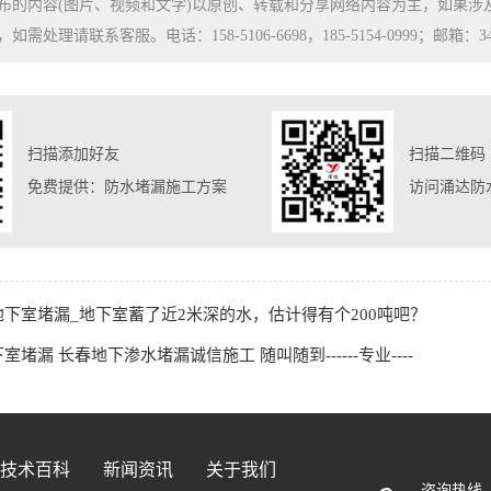
布的内容(图片、视频和文字)以原创、转载和分享网络内容为主，如果
处理请联系客服。电话：158-5106-6698，185-5154-0999；邮箱：3480
扫描添加好友
扫描二维码
免费提供：防水堵漏施工方案
访问涌达防
下室堵漏_地下室蓄了近2米深的水，估计得有个200吨吧？
室堵漏 长春地下渗水堵漏诚信施工 随叫随到------专业----
技术百科
新闻资讯
关于我们
咨询热线