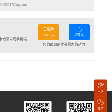
83717@qq.com。
已帮助
点赞 (
2
)
22696人
水堵漏公司手机端
您的鼓励是作者最大的动力
电话
微信