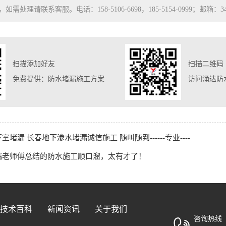
处理请联系客服。电话：158-5106-6698，185-5154-0999；邮箱：3480
扫描添加好友
扫描二维码
免费提供：防水堵漏施工方案
访问涌达防
室堵漏 长春地下渗水堵漏诚信施工 随叫随到------专业----
漏老师傅总结的防水施工顺口溜，太有才了！
技术百科
新闻资讯
关于我们
咨询热线