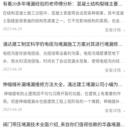
有着20多年堵漏经验的老师傅分析：混凝土结构裂缝主要原因？
在结构混凝土施工过程中，混凝土表面常会出现各种病害，其中混凝
土裂缝是很普遍的结构性病害之一。它不仅影响结构的美观，也会降
低结构混凝土的强度，影响结构的使用性能和使用寿命，给人们的生
2023-04-29
查看详情 →
活、生产带来不便。因此，对引发结构混凝土裂缝的成因进行分析、
涌达建工制定科学的电缆沟堵漏施工方案对其进行堵漏修补处理
归纳及采取预防措施很有必...
电缆沟是存放电缆线、光缆线等设备的沟渠，电缆沟墙壁遭受地下
水、雨水的浸泡侵蚀，时间长了会出现漏水现象、使得电缆沟内经常
处于潮湿环境，造成极大安全隐患，因此需要制定科学的电缆沟堵漏
2023-04-28
查看详情 →
施工方案对其进行堵漏修补处理。电缆沟堵漏施工方案分为三部分1、
伸缩缝补漏堵漏维修方法大全，涌达建工堵漏公司小编为您详细介绍
使用的防水材料及材料的特...
伸缩缝有防止建筑因不均匀沉降开裂的功能，在建筑上有重要的作
用。但是伸缩缝漏水也是建筑工程上现阶段的一个难题，伸缩缝补漏
堵漏维修方法有哪些呢？混凝土结构伸缩缝与砖混结构维修方法是否
2023-04-28
查看详情 →
有区别呢？涌达建工堵漏公司小编为您详细介绍。混凝土侧壁1、首
阀门带压堵漏技术全面介绍_来自你们值得信赖的华鑫堵漏技术员
先，清扫缝内的...