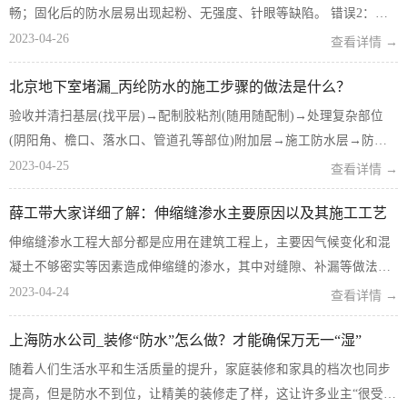
畅；固化后的防水层易出现起粉、无强度、针眼等缺陷。 错误2：基
层有明水时涂刷防水基层有明水时，会稀释防水浆料，造成乳液不均
2023-04-26
查看详情 →
匀，表面形成泛白。 错误3：管口、阴角等部位未抹成圆弧倒角阴
北京地下室堵漏_丙纶防水的施工步骤的做法是什么？
角...
验收并清扫基层(找平层)→配制胶粘剂(随用随配制)→处理复杂部位
(阴阳角、檐口、落水口、管道孔等部位)附加层→施工防水层→防水
层检验→保护层施工验收后。 1、铺贴防水卷材的基面层(找平层)必须
2023-04-25
查看详情 →
打扫干净，并...
薛工带大家详细了解：伸缩缝渗水主要原因以及其施工工艺
伸缩缝渗水工程大部分都是应用在建筑工程上，主要因气候变化和混
凝土不够密实等因素造成伸缩缝的渗水，其中对缝隙、补漏等做法跟
平常补缝工程做法不同。涌达建工堵漏公司薛工下面带大家详细了
2023-04-24
查看详情 →
解： 伸缩缝渗水主要原因1、伸缩缝止水带破裂出现渗漏，由于基础
上海防水公司_装修“防水”怎么做？才能确保万无一“湿”
下沉或不规则的...
随着人们生活水平和生活质量的提升，家庭装修和家具的档次也同步
提高，但是防水不到位，让精美的装修走了样，这让许多业主“很受