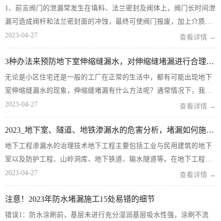
1、前言阀门的泄漏常发生在填料、法兰密封及阀体上，阀门长时间泄
漏可造成阀杆和法兰密封面的冲蚀，最终可使阀门报废，加上介质流
体的损失，使电厂的消耗增加，成本上升，经济效益下降。如果介质
2023-04-27
查看详情 →
流体有毒、易燃、易爆、腐蚀性等发生外泄漏，则容易发生中毒、火
3种办法来预防地下室伸缩缝漏水，对伸缩缝堵漏进行合理的施工补救
灾、爆炸等伤亡事故和加...
无论是小区住宅还是一般的工厂在正常的生活中，都有可能出现地下
室伸缩缝漏水的现象，伸缩缝堵漏有什么方法呢？通常情况下，我们
涌达建工会用三种办法来预防地下室伸缩缝堵漏，对伸缩缝堵漏进行
2023-04-27
查看详情 →
合理的施工补救。1、伸缩缝堵漏弹性材料防水：我国目前采用的弹性
2023_地下室、隧道、地铁渗漏水的危害分析，堵漏如何施工？
防水材料有：聚氨酯涂膜...
地下工程渗漏水的治理技术地下工程主要包括工业与民用建筑的地下
室以及防护工程、山岭洞库、地下铁道、输水隧道等。在地下工程
中，由于设计不周、构造处理不当、选材不良、施工质量不好、地基
2023-04-27
查看详情 →
下沉以及人为或自然灾害等引起工程附近水文地质的改变等因素，导
注意！2023年防水堵漏施工15处易错的细节
致正在施工或已竣工的工程，...
错误1：防水涂刷前，基层未进行充分湿润基层吸水性强，涂刷不流