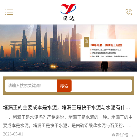


堵漏王的主要成本是水泥，堵漏王是快干水泥与水泥有什么区别？
一、堵漏王是水泥吗？严格来说，堵漏王是水泥的一种。堵漏王的主
要成本是水泥，堵漏王是快干水泥，是由硫铝酸盐水泥与石英粉、氯
化钙、氯化锂、滑石粉、硬脂酸锌、羟丙基甲基纤维素、减水剂、硅
2023-05-01
查看详情 →