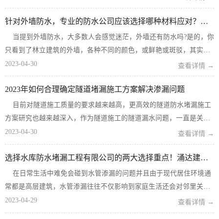
灰石粉、二氧化钛、六偏磷酸钠等化学材料结合在一起制作而成。虽
针对外墙防水，专业的防水公司应该选择哪种材料应对？听我说
然堵漏王与水...
当提到外墙防水，大多数人会感觉迷茫，外墙还有防水吗?是的，你
只看到了林立建筑的外墙，各种不同的颜色，或鲜艳或斑驳，其实在
这色彩下还有一层看不见得防水层。那么为什么外墙需要做防水呢，
2023-04-30
查看详情 →
因为防水层能够起到防水、防潮、防霉的...
2023年如何合理确定隧道堵漏施工方案解决渗漏问题
目前对隧道施工质量的要求越来越高，更高效的隧道防水堵漏施工
方案研究也越来越深入，作为隧道施工的隧道漏水问题，一直是关注
的重点和技术难点。 涌达建工将继续阐述隧道防水堵漏施工方案和隧
2023-04-30
查看详情 →
道防漏水措施。 ...
选择水库防水堵漏工程有限公司的两大选择重点！涌达建工为您解答
在日常生活中难免会碰到水管渗漏的问题并且由于现代居住环境通
常都是高层建筑，水管渗漏往往不仅影响到家庭生活还会对邻里关系
产生矛盾，很多家庭因为渗漏的问题楼上楼下互相指责最终反目成仇
2023-04-29
查看详情 →
的例子不胜枚举。更有甚者前来修复的水库...