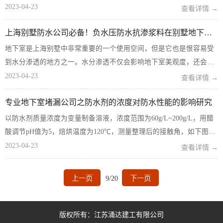
伤”。然而，防水工程不像吊顶、墙面、地板那样直接“映入眼帘”，不
2023-04-23
查看详情 →
少业主把大部分精力放在外观设计上...
上海别墅防水公司必备！负水压防水抗渗浆料在别墅地下室的应用
地下室是上海别墅中非常重要的一个使用空间，但是它也是恨容易受
到水分渗透的地方之一。水分渗透不仅会影响地下室美观度，还会对
房屋结构造成损害，同时也会影响人们的健康。因此，保持地下室的
2023-04-23
查看详情 →
干燥是非常重要的。WSD-107负水压防水抗渗浆料是一种具有特殊机
专业地下室堵漏公司之防水剂的浓度对防水性能的影响研究
能的防水材料，可以...
以防水剂质量浓度为变量制备溶液，浓度范围为60g/L~200g/L，用醋
酸调节pH值为5，焙烘温度为120℃，测量整理后的接触角，如下图所
示。 由上图可知，随着防水剂质量浓度的增大，接触角增大，在
2023-04-23
查看详情 →
140g/L时达到最大值140.8°，之后略有下降...
上一页
9/20
下一页
版权所有：江苏涌达建工有限公司