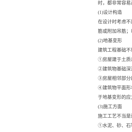
时，都非常容易
(1)设计构造
在设计时考虑不
筋或附加吊筋；
(2)地基变形
建筑工程基础不
①房屋建于土质
②建筑物基础深
③房屋相邻部分
④建筑物平面形
于地基变形的应
(3)施工方面
施工工艺不当是
①水泥、砂、石