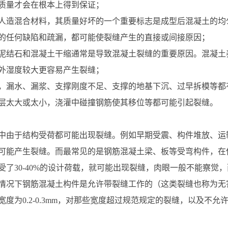
质量才会在根本上得到保证；
人造混合材料，其质量好坏的一个重要标志是成型后混凝土的均
的任何缺陷和疏漏，都可能使裂缝产生的直接或间接原因；
泥结石和混凝土干缩通常是导致混凝土裂缝的重要原因。混凝土
外湿度较大更容易产生裂缝；
，漏水、漏浆、支撑刚度不足、支撑的地基下沉、过早拆模等都
层太大或太小，浇灌中碰撞钢筋使其移位等都可能引起裂缝。
中由于结构受荷都可能出现裂缝。例如早期受震、构件堆放、运
可能产生裂缝。而最常见的是钢筋混凝土梁、板等受弯构件，在
受了30-40%的设计荷载，就可能出现裂缝，肉眼一般不能察觉，
情况下钢筋混凝土构件是允许带裂缝工作的（这类裂缝也称为无
宽度为0.2-0.3mm，对那些宽度超过规范规定的裂缝，以及不