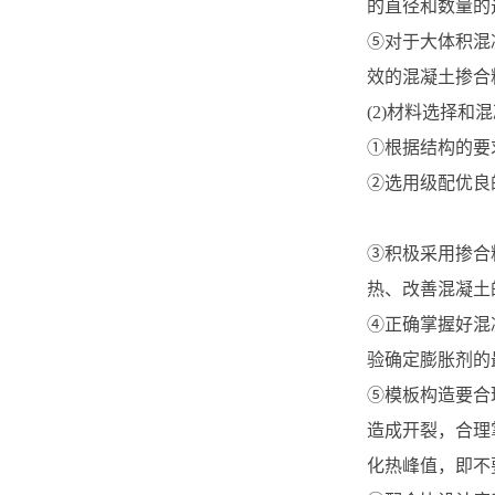
的直径和数量的
⑤对于大体积混
效的混凝土掺合
(2)材料选择和
①根据结构的要
②选用级配优良
③积极采用掺合
热、改善混凝土
④正确掌握好混
验确定膨胀剂的
⑤模板构造要合
造成开裂，合理
化热峰值，即不