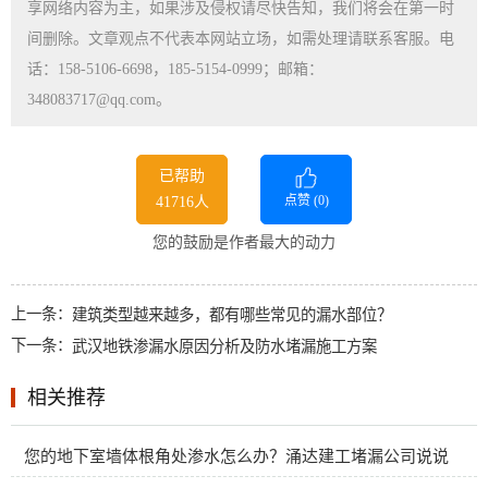
享网络内容为主，如果涉及侵权请尽快告知，我们将会在第一时
间删除。文章观点不代表本网站立场，如需处理请联系客服。电
话：158-5106-6698，185-5154-0999；邮箱：
348083717@qq.com。
已帮助
点赞 (
0
)
41716人
您的鼓励是作者最大的动力
上一条：
建筑类型越来越多，都有哪些常见的漏水部位？
下一条：
武汉地铁渗漏水原因分析及防水堵漏施工方案
相关推荐
您的地下室墙体根角处渗水怎么办？涌达建工堵漏公司说说