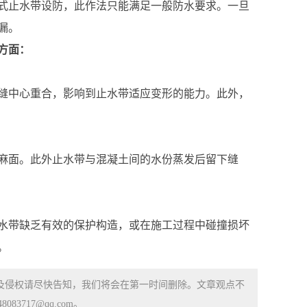
式止水带设防，此作法只能满足一般防水要求。一旦
漏。
方面：
缝中心重合，影响到止水带适应变形的能力。此外，
麻面。此外止水带与混凝土间的水份蒸发后留下缝
水带缺乏有效的保护构造，或在施工过程中碰撞损坏
。
涉及侵权请尽快告知，我们将会在第一时间删除。文章观点不
83717@qq.com。