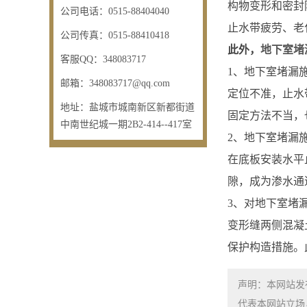
构物变形和密封
公司电话：
0515-88404040
止水带疲劳、老
公司传真：
0515-88410418
此外，
地下室堵
客服QQ：
348083717
1、地下室堵漏
邮箱：
348083717@qq.com
定位不准，止水
地址：
盐城市城南新区新都街道
固定方法不当，
中南世纪城一期2B2-414--417室
2、地下室堵漏
在底板安装水平
隙，成为渗水通
3、对地下室堵
变形缝两侧混凝
保护构造措施。
声明：本网站发
代表本网站立场，如需