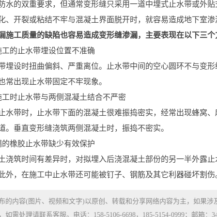
防水的双重要求，但通常变形缝只采用一道中埋式止水带或外贴
化、开裂或粘结不牢与混凝土界面脱开时，就容易造成地下室渗
漏
施工质量的缺陷也容易造成变形缝渗漏，主要表现在以下三个
施工的止水带埋设位置不准确
带埋设时扭曲偏斜、严重离位。止水带中间的空心圆环不与变形
也常出现止水带固定不牢现象。
施工时止水带与两侧混凝土结合不严密
止水带时，止水带下面的混凝土很难振捣密实，经常出现蜂窝、
道。垂直变形缝浇筑两侧混凝土时，振捣不密实。
漏的橡胶止水带缺少有效保护
土浇筑时间有差异时，对拟埋入后浇混凝土部份的另一半外露止
此外，在施工中止水带还可能被钉子、钢筋及其它利器碰坏割伤
布的内容(图片、视频和文字)以原创、转载和分享网络内容为主，如果
处理请联系客服。电话：158-5106-6698，185-5154-0999；邮箱：3480