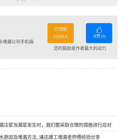
已帮助
点赞 (
0
)
31439人
水堵漏公司手机端
您的鼓励是作者最大的动力
漏注浆当漏浆发生时，我们要采取合理的措施进行应对
水原因及堵漏方法_涌达建工堵漏老师傅经验分享