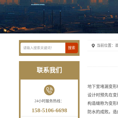
当前位置：
首
联系我们
地下室堵漏
变形
设计时预先在变
24小时服务热线：
构造缝称为变形
158-5106-6698
防水的成败。造