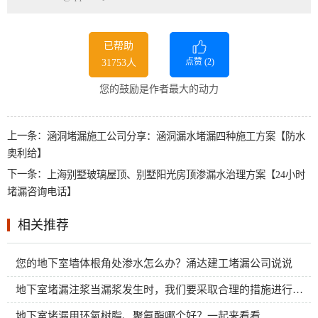
已帮助
点赞 (
2
)
31753人
您的鼓励是作者最大的动力
上一条：
涵洞堵漏施工公司分享：涵洞漏水堵漏四种施工方案【防水
奥利给】
下一条：
上海别墅玻璃屋顶、别墅阳光房顶渗漏水治理方案【24小时
堵漏咨询电话】
相关推荐
您的地下室墙体根角处渗水怎么办？涌达建工堵漏公司说说
地下室堵漏注浆当漏浆发生时，我们要采取合理的措施进行应对
地下室堵漏用环氧树脂、聚氨酯哪个好？一起来看看