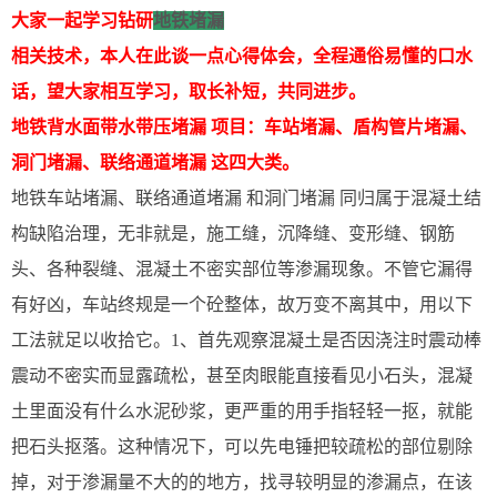
大家一起学习钻研
地铁堵漏
相关技术，本人在此谈一点心得体会，全程通俗易懂的口水
话，望大家相互学习，取长补短，共同进步。
地铁背水面带水带压堵漏 项目：车站堵漏、盾构管片堵漏、
洞门堵漏、联络通道堵漏 这四大类。
地铁车站堵漏、联络通道堵漏 和洞门堵漏 同归属于混凝土结
构缺陷治理，无非就是，施工缝，沉降缝、变形缝、钢筋
头、各种裂缝、混凝土不密实部位等渗漏现象。不管它漏得
有好凶，车站终规是一个砼整体，故万变不离其中，用以下
工法就足以收拾它。1、首先观察混凝土是否因浇注时震动棒
震动不密实而显露疏松，甚至肉眼能直接看见小石头，混凝
土里面没有什么水泥砂浆，更严重的用手指轻轻一抠，就能
把石头抠落。这种情况下，可以先电锤把较疏松的部位剔除
掉，对于渗漏量不大的的地方，找寻较明显的渗漏点，在该