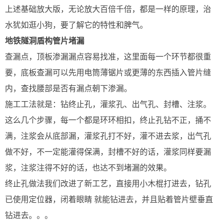
上述基础放大版，无论放大百倍千倍，都是一样的原理，治
水犹如逛小狗，要了解它的特性和脾气。
地铁隧洞盾构管片堵漏
查漏点，顶板渗漏漏点容易找准，这里面每一个环节都很重
要，底板查漏可以先用电筒薄锯片或更薄的东西插入管片缝
内，查找腰部是否有漏点朝下渗漏。
施工工法就是：钻终止孔，灌浆孔、出气孔、封槽、注浆。
这么几个步骤，每一个都是环环相扣，终止孔钻不正，捅不
满，注浆会从底部漏，灌浆孔打不好，灌不进去浆，出气孔
做不好，不一定能灌得保满，封槽不好的话，灌浆同样要漏
浆，注浆注得不好的话，也达不到堵漏的效果。
终止孔做法我们改进了新工艺，直接用小木棍打进去，钻孔
已使用定位器，闭着眼睛 就能钻进去，并且贴着管片壁垂直
钻进去。。。