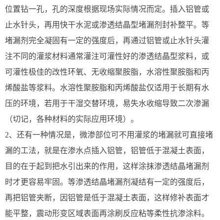
位置钻一孔，孔的深度根据现场实际情况而定。插入铝管或
止水针头，再用快干水泥或渗透结晶型堵漏剂封补整平。等
堵漏剂完全凝固有一定的强度后，再通过铝管或止水针头灌
注不同的灌浆材料通常灌注可灌性好的渗透结晶型浆料，或
可灌性极佳的改性环氧、无收缩聚胺脂，水溶性聚胺脂和丙
烯酸盐等浆料。水溶性聚胺脂和丙烯酸盐仅适用于长期有水
压的环境，若用于干湿交替环境，易失水收缩导致二次渗漏
（切记，各种材料的实际应用环境）。
2、还有一种情况是，微渗部位可不用灌浆的堵漏就可直接堵
漏的工法，就是在渗水点插入铝管，铝管低于混凝土表面，
目的在于起到把水引出来的作用，这样涂抹渗透结晶堵漏剂
时才更容易牢固。等渗透结晶堵漏剂凝结有一定的强度后，
再把铝管夹断，因铝管是低于混凝土表面，这样修补表面才
能平整，震动形变区域表面再涂刷反应粘等柔性抗渗涂料。