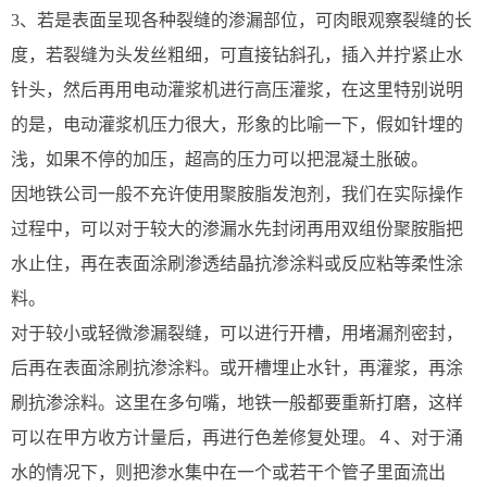
3、若是表面呈现各种裂缝的渗漏部位，可肉眼观察裂缝的长
度，若裂缝为头发丝粗细，可直接钻斜孔，插入并拧紧止水
针头，然后再用电动灌浆机进行高压灌浆，在这里特别说明
的是，电动灌浆机压力很大，形象的比喻一下，假如针埋的
浅，如果不停的加压，超高的压力可以把混凝土胀破。
因地铁公司一般不充许使用聚胺脂发泡剂，我们在实际操作
过程中，可以对于较大的渗漏水先封闭再用双组份聚胺脂把
水止住，再在表面涂刷渗透结晶抗渗涂料或反应粘等柔性涂
料。
对于较小或轻微渗漏裂缝，可以进行开槽，用堵漏剂密封，
后再在表面涂刷抗渗涂料。或开槽埋止水针，再灌浆，再涂
刷抗渗涂料。这里在多句嘴，地铁一般都要重新打磨，这样
可以在甲方收方计量后，再进行色差修复处理。４、对于涌
水的情况下，则把渗水集中在一个或若干个管子里面流出