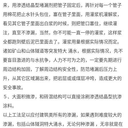
来，用渗透结晶型堵漏剂把管子固定后，再针对每一个管子
用棉花把止水针头包住，塞在管子里面，用灌浆机灌解浆，
看见其它管子里面出白浆的时候，则把管口塞住，继续灌
注，直至不渗漏，当然，你不可能一直一停的灌浆，这样浆
全都跑到壁后泥巴里面去了。灌浆用量根据实际情况而定。
诸如矿山和山体隧道等突发特大 涌水，根据实际情况，先不
要盲目激进的与水抗争，人力不可为之的，一定要先期进行
周边结构加固，了解周边结构安全性，防范堵漏后压力上
升，从其它区域漏出来，把岩层或或煤层冲垮，造成更大的
安全事故。
５、大面积微渗，和砖混结构可以直接涂刷渗透结晶型抗渗
涂料。
以上工法足以应付建筑类所有的渗漏，如果遇到难度较大的
渗漏，包括山体隧洞特大涌水，无论何种渗漏 ，无非就是在