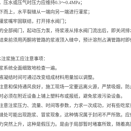
压水或压气时压力应维持0.3～0.4MPa；
下而上，水平裂缝从一端向另一端进行灌浆；
灌浆嘴牢固联结，打开排水阀门；
的全部阀门，起动压力泵，待浆液从排水阀门流出后，即关闭排
结束前须用丙酮将管路的浆液顶入缝中，预计溶剂占满管路时即
水注浆施工应注意事项：
浆系统全面细致地检查一遍。
液凝结时间可通过改变组成材料用量加以调整。
注意和保持通风良好，施工现场一定要远离火源，严禁吸烟，防
时必须在附近设备上铺上塑料布或报纸，避免浆液污染设备。
注意注浆压力、流量、时间等参数，力求一次成功，对有些吃浆
缝处可能出现跑浆、冒浆现象，这种情况属于封闭不严所致。应
力突然上升，这种是假压力。是由于局部暂时堵塞所致，随着高