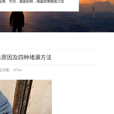
水原因及四种堵漏方法
次数：19764