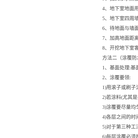
4、地下室地面用
5、地下室四周
6、待地面与墙
7、加高地面距
8、开挖地下室
方法二（涂覆防
1、基面处理:
2、涂覆要领:
1)用滚子或刷
2)若涂料(尤其
3)涂覆要尽量均
4)各层之间的
5)对于第三种
6)每层涂覆必