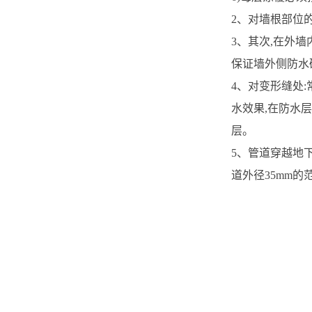
2、对墙根部位
3、其次,在外
保证墙外侧防水
4、对变形缝处
水效果,在防水
层。
5、管道穿越地
道外径35mm