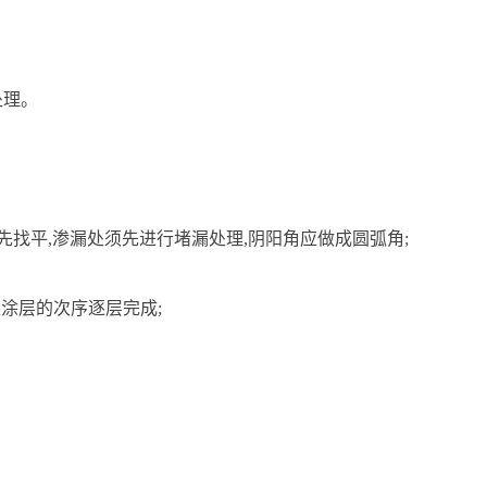
处理。
先找平,渗漏处须先进行堵漏处理,阴阳角应做成圆弧角;
上涂层的次序逐层完成;