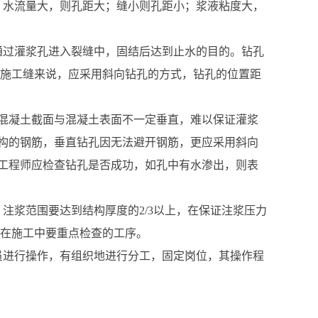
，水流量大，则孔距大；缝小则孔距小；浆液粘度大，
通过灌浆孔进入裂缝中，固结后达到止水的目的。钻孔
缝和施工缝来说，应采用斜向钻孔的方式，钻孔的位置距
混凝土截面与混凝土表面不一定垂直，难以保证灌浆
构的钢筋，垂直钻孔因无法避开钢筋，更应采用斜向
工程师应检查钻孔是否成功，如孔中有水渗出，则表
注浆范围要达到结构厚度的2/3以上，在保证注浆压力
师在施工中要重点检查的工序。
员进行操作，有组织地进行分工，固定岗位，其操作程