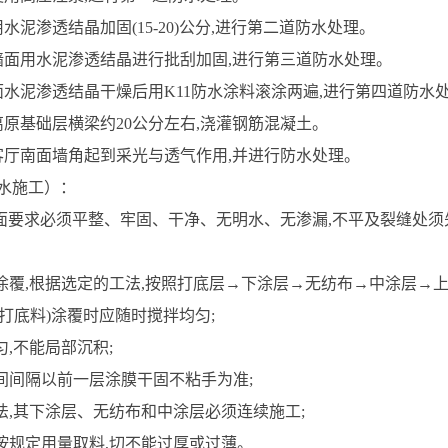
水泥渗透结晶加固(15-20)公分,进行第二道防水处理。
墙面用水泥渗透结晶进行批刮加固,进行第三道防水处理。
面水泥渗透结晶干燥后用K11防水涂料滚涂两遍,进行第四道防水
离原基础层横梁约20公分左右,浇灌钢筋混凝土。
客厅南面墙角起到采光与透气作用,并进行防水处理。
水施工）：
基面要求必须平整、牢固、干净、无明水、无渗漏,不平及裂缝处须
子涂覆,根据选定的工法,按照打底层→下涂层→无纺布→中涂层→
是打底料)涂覆时应随时搅拌均匀;
匀,不能局部沉积;
时间间隔以前一层涂膜干固不粘手为准;
工法,其下涂层、无纺布和中涂层必须连续施工;
须按规定用量取料,切不能过厚或过薄。