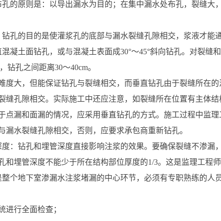
布孔的原则是：以导出漏水为目的；在集中漏水处布孔，裂缝大
：钻孔的目的是使灌浆孔的底部与漏水裂缝孔隙相交，浆液才能
直混凝土面钻孔，或与混凝土表面成30°～45°斜向钻孔。对裂
m，钻孔之间距离30～40cm。
难度大，但能保证钻孔与裂缝相交，而垂直钻孔由于裂缝所在的
裂缝孔隙相交。实际施工中还应注意，如裂缝所在位置有主体结
于点漏和面漏的情况，应采用垂直钻孔的方式。施工过程中监理
与漏水裂缝孔隙相交，否则，应要求承包商重新钻孔。
深度：钻孔和埋管深度直接影响注浆的效果。要确保裂缝不渗漏，
孔和埋管深度不能少于所在结构部位厚度的1/3。这是监理工程
是整个地下室渗漏水注浆堵漏的中心环节，必须有专职熟练的人
统进行全面检查；