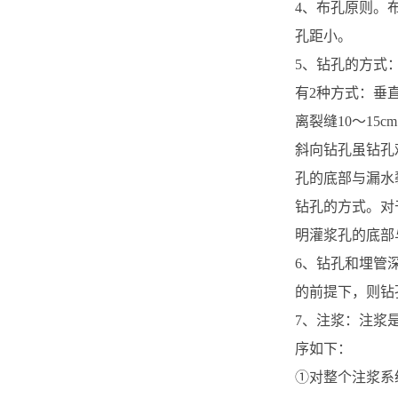
4、布孔原则。
孔距小。
5、钻孔的方式
有2种方式：垂
离裂缝10～15c
斜向钻孔虽钻孔
孔的底部与漏水
钻孔的方式。对
明灌浆孔的底部
6、钻孔和埋管
的前提下，则钻
7、注浆：注浆
序如下：
①对整个注浆系