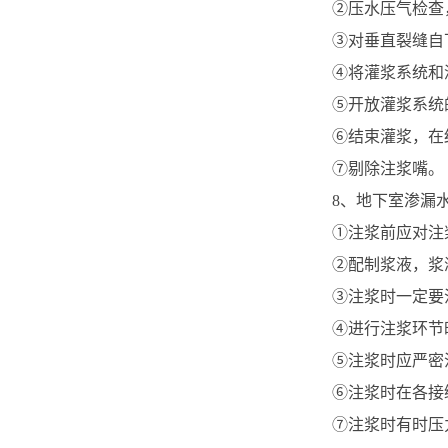
②压水压气检查，
③对垂直裂缝自
④将灌浆系统和
⑤开放灌浆系统
⑥结束灌浆，在
⑦剔除注浆嘴。
8、地下室渗漏
①注浆前应对注
②配制浆液，浆
③注浆时一定要
④进行注浆环节
⑤注浆时应严密
⑥注浆时在各接
⑦注浆时有时压