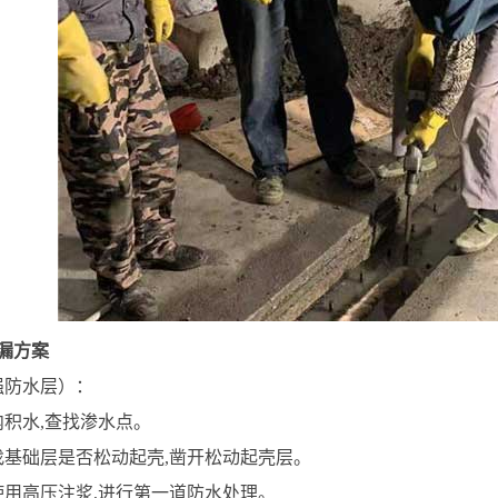
漏方案
强防水层）：
内积水,查找渗水点。
找基础层是否松动起壳,凿开松动起壳层。
使用高压注浆,进行第一道防水处理。