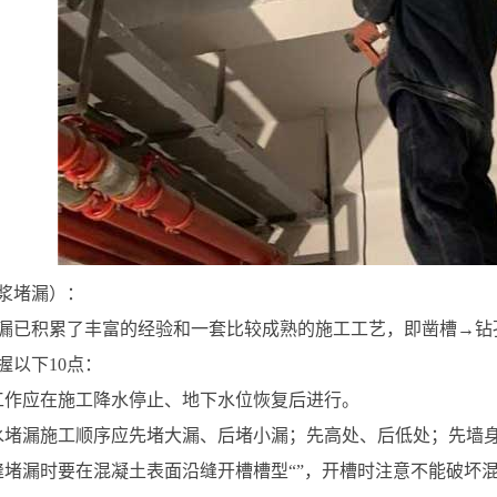
浆堵漏）：
漏已积累了丰富的经验和一套比较成熟的施工工艺，即凿槽→钻
握以下10点：
工作应在施工降水停止、地下水位恢复后进行。
水堵漏施工顺序应先堵大漏、后堵小漏；先高处、后低处；先墙
缝堵漏时要在混凝土表面沿缝开槽槽型“”，开槽时注意不能破坏