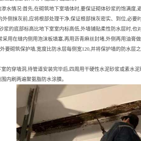
的渗水情况:首先,在砌筑地下室墙体时,要保证砌体砂浆的饱满度,
墙内外侧抹灰前,应将根部处理干净,保证根部抹灰密实、到位,必要
砂浆的底部标高比地下室室内标高低,外墙铺贴柔性防水层时,也
:常采用在缝内侧用泡沫板填塞,再用沥青麻丝封堵,外侧再用油膏
层外要砌筑保护墙,宽度比防水层每侧宽120,并将保护墙的防水层
下室的穿墙洞,待管道安装完毕后,四周用干硬性水泥砂浆或素水泥
的范围内刷两遍聚氨脂防水涂膜。