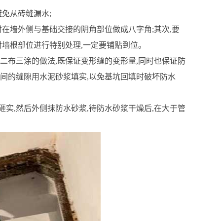
避免从砖缝漏水;
时在墙外侧与基础交接的阴角部位做成八字角;其次,要
对墙根部位进行特别处理,一定要铺贴到位。
做二布三涂的做法,既保证变形缝的变形量,同时也保证防
之间的缝隙用水泥砂浆填实,以免基坑回填时破坏防水
砸实,然后外侧抹防水砂浆,待防水砂浆干燥后,在大于管