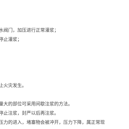
水阀门，加压进行正常灌浆；
停止灌浆；
止火灾发生。
量大的部位可采用间歇注浆的方法。
停止注浆，封严以后再注浆。
压力的进入，堵塞物会被冲开，压力下降，属正常现