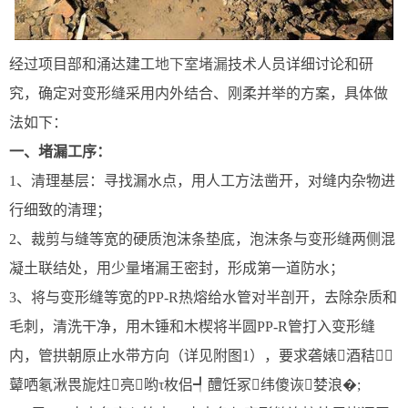
经过项目部和涌达建工
地下室堵漏
技术人员详细讨论和研
究，确定对变形缝采用内外结合、刚柔并举的方案，具体做
法如下：
一、堵漏工序：
1、清理基层：寻找漏水点，用人工方法凿开，对缝内杂物进
行细致的清理；
2、裁剪与缝等宽的硬质泡沫条垫底，泡沫条与变形缝两侧混
凝土联结处，用少量堵漏王密封，形成第一道防水；
3、将与变形缝等宽的PP-R热熔给水管对半剖开，去除杂质和
毛刺，清洗干净，用木锤和木楔将半圆PP-R管打入变形缝
内，管拱朝原止水带方向（详见附图1），要求砻婊酒秸
鼙哂氡湫畏旎炷亮哟τ枚侣┩醴饪冢纬傻诙婪浪�;