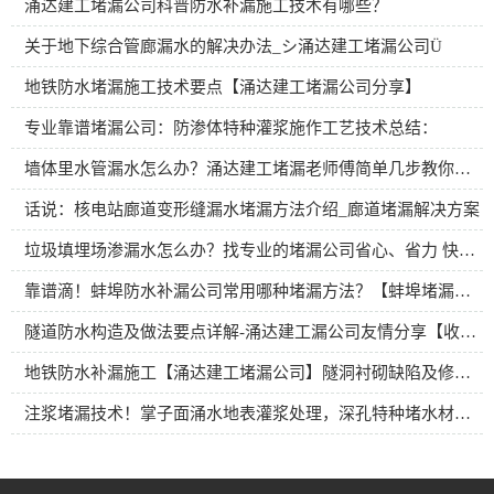
涌达建工堵漏公司科普防水补漏施工技术有哪些？
关于地下综合管廊漏水的解决办法_シ涌达建工堵漏公司Ü
地铁防水堵漏施工技术要点【涌达建工堵漏公司分享】
专业靠谱堵漏公司：防渗体特种灌浆施作工艺技术总结：
墙体里水管漏水怎么办？涌达建工堵漏老师傅简单几步教你解决暗水管漏水
话说：核电站廊道变形缝漏水堵漏方法介绍_廊道堵漏解决方案
垃圾填埋场渗漏水怎么办？找专业的堵漏公司省心、省力 快速解决问题
靠谱滴！蚌埠防水补漏公司常用哪种堵漏方法？【蚌埠堵漏公司】
隧道防水构造及做法要点详解-涌达建工漏公司友情分享【收藏版】
地铁防水补漏施工【涌达建工堵漏公司】隧洞衬砌缺陷及修补方案分享
注浆堵漏技术！掌子面涌水地表灌浆处理，深孔特种堵水材料灌注