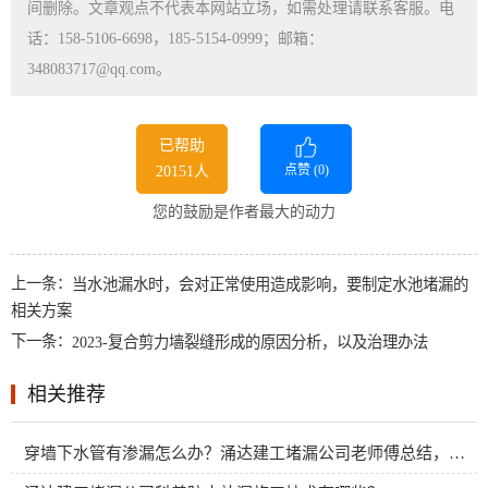
间删除。文章观点不代表本网站立场，如需处理请联系客服。电
话：158-5106-6698，185-5154-0999；邮箱：
348083717@qq.com。
已帮助
点赞 (
0
)
20151人
您的鼓励是作者最大的动力
上一条：
当水池漏水时，会对正常使用造成影响，要制定水池堵漏的
相关方案
下一条：
2023-复合剪力墙裂缝形成的原因分析，以及治理办法
相关推荐
穿墙下水管有渗漏怎么办？涌达建工堵漏公司老师傅总结，用三种办法轻松搞定