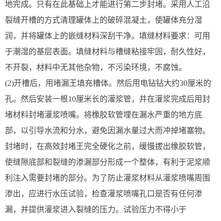
地完成。只有在此基础上才能进行第二步封堵。采用人工沿
裂缝开槽的方式清理罐体上的破碎混凝土，使罐体充分湿
润，并将罐体上的嵌缝材料深刮干净。填缝材料要求：可用
于潮湿的基层表面。填缝材料与槽缝粘接牢固，耐久性好，
不开裂，材料中无其他杂物，不污染环境，不腐蚀。
(2)开槽后，用堵漏王填充槽体。然后用电钻钻大约30厘米的
孔。然后安装一根10厘米长的灌浆管，并在灌浆完成后用封
堵材料封堵灌浆喷嘴。将橡胶软管埋在漏水严重的地方底
部，以引导水流和分水，避免因漏水量过大而冲掉堵塞物。
封堵时，在高效封堵王完全硬化之前，缓慢拔出橡胶软管，
使缝隙底部和裂缝的渗漏部分形成一个整体，有利于泥浆顺
利注入需要封堵的部分。为了防止灌浆材料从灌浆喷嘴周围
渗出，应进行水压试验，检查灌浆喷嘴孔口是否有任何渗
漏，并提供灌浆进入裂缝的压力。试验压力不得小于