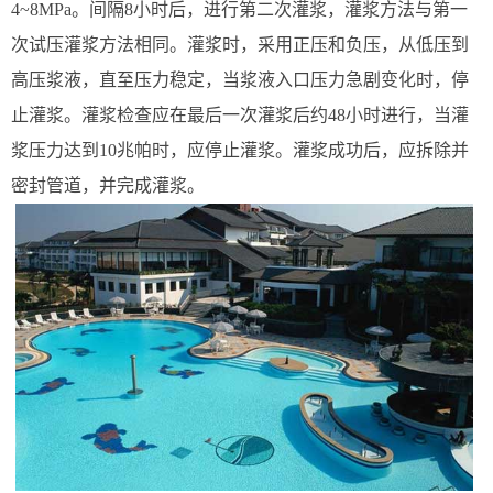
4~8MPa。间隔8小时后，进行第二次灌浆，灌浆方法与第一
次试压灌浆方法相同。灌浆时，采用正压和负压，从低压到
高压浆液，直至压力稳定，当浆液入口压力急剧变化时，停
止灌浆。灌浆检查应在最后一次灌浆后约48小时进行，当灌
浆压力达到10兆帕时，应停止灌浆。灌浆成功后，应拆除并
密封管道，并完成灌浆。