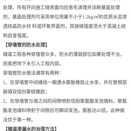
处理，所有环向施工缝表面均应凿毛清理并涂刷基面处理
剂，基面处理剂可采用单位用量不小于1.2kg/㎡的优质水泥渗
透结晶防水材 料或环氧界面剂，其接缝强度须大于混凝土结
构自身强度。
【穿墙管的防水处理】
隧道工程各种穿墙管众多，防水的薄弱部位如果处理不当，
则易把地下水引入工程内部。
穿墙管防水做法通常有两种：
1、在穿墙管中间缠绕一圈遇水膨胀橡胶止水条，并在管根部
嵌填双组份聚硫橡胶；
2、在穿墙管与墙之间的间隙喷射倍耐聚氨酯发泡填料。聚氨
酯发泡填料喷射于间隙后可瞬间发泡，膨胀达45倍。此种做
法优于第一种。
【隧道渗漏水的治理方法】