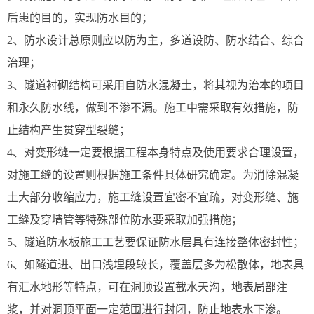
后患的目的，实现防水目的；
2、防水设计总原则应以防为主，多道设防、防水结合、综合
治理；
3、隧道衬砌结构可采用自防水混凝土，将其视为治本的项目
和永久防水线，做到不渗不漏。施工中需采取有效措施，防
止结构产生贯穿型裂缝；
4、对变形缝一定要根据工程本身特点及使用要求合理设置，
对施工缝的设置则根据施工条件具体研究确定。为消除混凝
土大部分收缩应力，施工缝设置宜密不宜疏，对变形缝、施
工缝及穿墙管等特殊部位防水要采取加强措施；
5、隧道防水板施工工艺要保证防水层具有连接整体密封性；
6、如隧道进、出口浅埋段较长，覆盖层多为松散体，地表具
有汇水地形等特点，可在洞顶设置截水天沟，地表局部注
浆，并对洞顶平面一定范围进行封闭，防止地表水下渗。