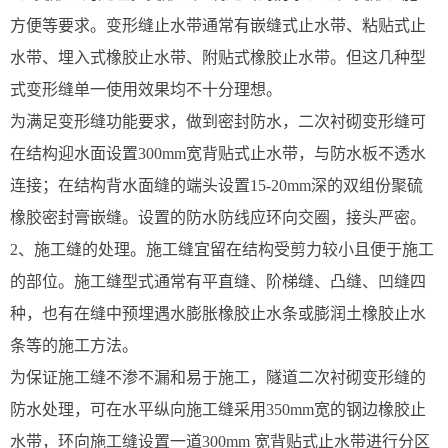
方便等要求。变形缝止水带通常有嵌缝式止水带、粘贴式止
水带、埋入式橡胶止水带、附贴式橡胶止水带。但这几种型
式变形缝单一使用效果均不十分理想。
为满足变形缝功能要求，做到密封防水，二次衬砌变形缝可
在结构迎水面设置300mm宽背贴式止水带，与防水板不透水
连接；在结构背水面缝的端头设置15-20mm深的双组份聚硫
橡胶密封膏嵌缝。设置的防水防线应环向交圈，接头严密。
2、施工缝的处理。施工缝宜留在结构受剪力较小且便于施工
的部位。施工缝型式通常有平直缝、阶梯缝、凸缝、凹缝四
种，也有在缝中预埋遇水膨胀橡胶止水条或膨润土橡胶止水
条等的施工方法。
为保证施工缝不渗不漏和易于施工，隧道二次衬砌变形缝的
防水处理，可在水平纵向施工缝采用350mm宽的钢边橡胶止
水带，环向施工缝设置一道300mm 宽背贴式止水带进行分区