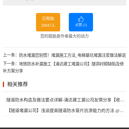
已帮助
点赞 (
1
)
28947人
您的鼓励是作者最大的动力
上一条：
防水堵漏您别慌！堵漏施工方法_电梯基坑堵漏注浆做法解说
下一条：
地铁防水补漏施工【涌达建工堵漏公司】隧洞衬砌缺陷及修
补方案分享
相关推荐
隧道防水构造及做法要点详解-涌达建工漏公司友情分享【收藏版】
【隧道堵漏公司】浅谈提高隧道防水管片抗渗能力的方法 @防水客户