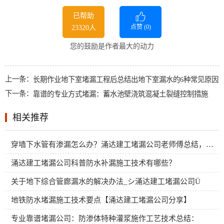
已帮助
点赞 (
0
)
23320人
您的鼓励是作者最大的动力
上一条：
长期作业地下室堵漏工程后总结出地下室漏水的6种常见原因
下一条：
靠谱的专业方式堵漏：蓄水池壁浇筑混凝土裂缝控制措施
相关推荐
穿墙下水管有渗漏怎么办？涌达建工堵漏公司老师傅总结，用三种办法轻松搞定
涌达建工堵漏公司科普防水补漏施工技术有哪些？
关于地下综合管廊漏水的解决办法_シ涌达建工堵漏公司Ü
地铁防水堵漏施工技术要点【涌达建工堵漏公司分享】
专业靠谱堵漏公司：防渗体特种灌浆施作工艺技术总结：