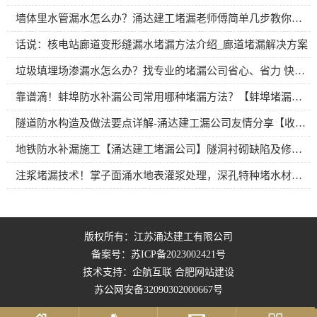
墙体里水管漏水怎么办？涌达建工堵漏老师傅简单几步教你解决暗水管漏水
话说：核电站廊道变形缝漏水堵漏方法介绍_廊道堵漏解决方案
垃圾填埋场渗漏水怎么办？找专业的堵漏公司省心、省力 快速解决问题
靠谱滴！蚌埠防水补漏公司常用哪种堵漏方法？【蚌埠堵漏公司】
隧道防水构造及做法要点详解-涌达建工漏公司友情分享【收藏版】
地铁防水补漏施工【涌达建工堵漏公司】隧洞衬砌缺陷及修补方案分享
注浆堵漏技术！掌子面涌水地表灌浆处理，深孔特种堵水材料灌注
版权所有：江苏涌达建工有限公司
备案号：
苏ICP备2023002421号
技术支持：企航互联
合肥网站建设
苏公网安备32090302000667号