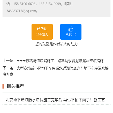
话：158-5106-6698，185-5154-0999；邮箱：
348083717@qq.com。
已帮助
点赞 (
0
)
19308人
您的鼓励是作者最大的动力
上一条：
❤❤❤铁路隧道堵漏施工：路基翻浆冒泥渗漏及整治措施
下一条：
大型商场或小区地下车库漏水返潮怎么办？地下车库漏水解
决方案
相关推荐
北京地下通道防水堵漏施工完毕后 再也不怕下雨了！新工艺