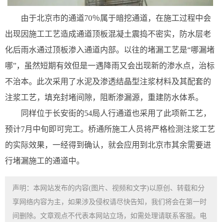
由于北京市的通道70％属于暗挖通道，在施工过程中会
出现因施工工艺造成通道顶板混凝土震捣不密实，防水层老
化后雨水通过顶板渗入通道内部。以往的堵漏工艺是“哪漏堵
哪”，虽然短期有效但是一遇降雨又会出现新的渗水点，治标
不治本。此次采用了水泥及渗透结晶型注浆材料及其配套的
注浆工艺，填充封堵间隙，阻断渗漏源，重建防水体系。
同样位于长安街的54局人行通道也采用了此项新工艺，
预计7月中旬即可完工。桥通所施工人员将严格检测注浆工艺
的实际效果，一经得到确认，就会应用到北京市其余需要进
行堵漏施工的通道中。
声明：本网站发布的内容(图片、视频和文字)以原创、转载和分
享网络内容为主，如果涉及侵权请尽快告知，我们将会在第一时
间删除。文章观点不代表本网站立场，如需处理请联系客服。电