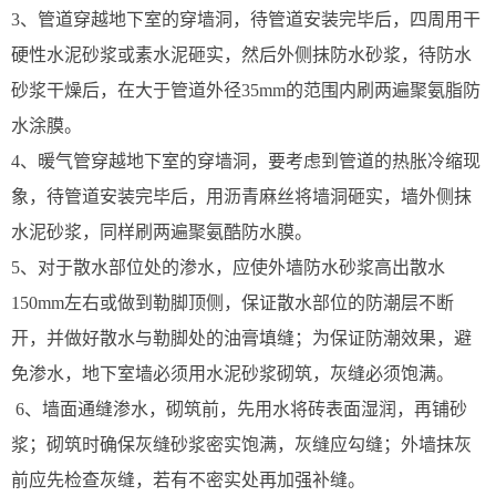
3、管道穿越地下室的穿墙洞，待管道安装完毕后，四周用干
硬性水泥砂浆或素水泥砸实，然后外侧抹防水砂浆，待防水
砂浆干燥后，在大于管道外径35mm的范围内刷两遍聚氨脂防
水涂膜。
4、暖气管穿越地下室的穿墙洞，要考虑到管道的热胀冷缩现
象，待管道安装完毕后，用沥青麻丝将墙洞砸实，墙外侧抹
水泥砂浆，同样刷两遍聚氨酷防水膜。
5、对于散水部位处的渗水，应使外墙防水砂浆高出散水
150mm左右或做到勒脚顶侧，保证散水部位的防潮层不断
开，并做好散水与勒脚处的油膏填缝；为保证防潮效果，避
免渗水，地下室墙必须用水泥砂浆砌筑，灰缝必须饱满。
6、墙面通缝渗水，砌筑前，先用水将砖表面湿润，再铺砂
浆；砌筑时确保灰缝砂浆密实饱满，灰缝应勾缝；外墙抹灰
前应先检查灰缝，若有不密实处再加强补缝。