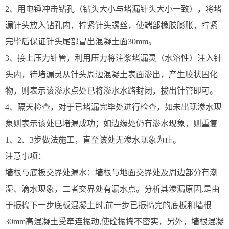
2、用电锤冲击钻孔（钻头大小与堵漏针头大小一致），将堵
漏针头放入钻孔内，拧紧针头螺丝，使端部橡胶膨胀，拧紧
完毕后保证针头尾部冒出混凝土面30mm。
3、接上压力针管，利用压力将注浆堵漏灵（水溶性）注入针
头内，待堵漏灵从针头周边混凝土表面渗出，产生胶状固化
物，则表示该渗水点处已将渗水水路封闭，拔出针管即可。
4、隔天检查，对于已堵漏完毕处进行检查，如未出现渗水现
象则表示该处已堵漏成功；如边缘处仍有渗水现象，则重复
1、2、3步做法施工，直至该处无渗水现象为止。
注意事项：
墙根与底板交界处漏水：墙根与地面交界处及周边部分有潮
湿、滴水现象，二者交界处有漏水点。分析其渗漏原因,是由
于振捣下一步底板混凝土时,前一步已振捣完的底板和墙根
30mm高混凝土受牵连振动,使砼振捣不密实，另外，墙根混凝