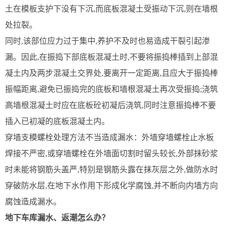
土在模板支护下没有下沉,而底板混凝土受振动下沉,则在墙根
处拉裂。
同时,该部位应力过于集中,养护不及时也易造成干裂引起渗
漏。因此,在振捣下部底板混凝土时,不要将振捣棒插到上部混
凝土内及两步混凝土交界处,要离开一定距离,且应大于振捣棒
振幅距离,避免已振捣完的底板和墙根混凝土再次受振捣;浇筑
高墙根混凝土时应在底板砼初凝后浇筑,同时注意振捣棒不要
插入已初凝的底板混凝土内。
穿墙支模螺栓处理方法不当造成漏水：外墙穿墙螺栓止水板
焊接不严密,或穿墙螺栓在外墙面切割时留头较长,外部抹砂浆
时未能将钢筋头盖严,特别是钢筋头露在抹灰层之外,做防水时
穿破防水层,在地下水作用下形成化学腐蚀,并不断向内墙方向
腐蚀造成漏水。
地下车库漏水、返潮怎么办？