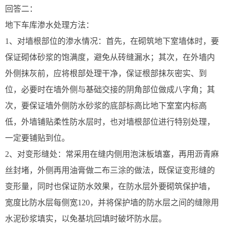
回答二：
地下车库渗水处理方法：
1、对墙根部位的渗水情况：首先，在砌筑地下室墙体时，要
保证砌体砂浆的饱满度，避免从砖缝漏水；其次，在外墙内
外侧抹灰前，应将根部处理干净，保证根部抹灰密实、到
位，必要时在墙外侧与基础交接的阴角部位做成八字角；其
次，要保证墙外侧防水砂浆的底部标高比地下室室内标高
低，外墙铺贴柔性防水层时，也对墙根部位进行特别处理，
一定要铺贴到位。
2、对变形缝处：常采用在缝内侧用泡沫板填塞，再用沥青麻
丝封堵，外侧再用油膏做二布三涂的做法，既保证变形缝的
变形量，同时也保证防水效果，在防水层外要砌筑保护墙，
宽度比防水层每侧宽120，并将保护墙的防水层之间的缝隙用
水泥砂浆填实，以免基坑回填时破坏防水层。