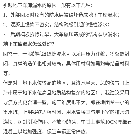
引起地下车库漏水的原因一般有以下几种：
1、外部回填时原有的防水层被破坏造成地下车库漏水；
2、混凝土振捣不密实，结构疏松引起的慢性渗水；
3、后期模板拆除过早，大车碾压造成的结构裂纹漏水；
地下车库漏水怎么处理？
回答一：一般的毛细缝隙渗水可以采用压力注浆，将裂缝封
闭，真样的造价也相对较高，具体用材料如黑豹等结晶材料
等；
但是对于地下水位较高的地区，且渗水量大、急的位置（上
海市属于地下水位高且地质结构复杂的地区），我建议采用
导流方式更合理一些，施工难度也不大，即在地面凿一小的
集水坑，上用铸铁盖板封闭，用水管将其与地下室的排水沟
连接，起到引流作用。不放心的话，在其上浇筑10CM厚细石
混凝土以增加强度，保证车辆正常停放。