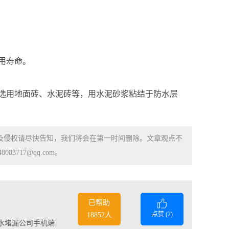
用寿命。
选用地面砖、水泥砖等，用水泥砂浆粘结于防水层
涉及侵权请尽快告知，我们将会在第一时间删除。文章观点不
83717@qq.com。
已帮助
点赞 (
2
)
18852人
水堵漏公司手机端