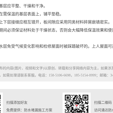
基层应平整、干燥和干净。
在需保温的基层表面上，铺平垫稳。
上下层接缝应相互错开，板间隙应采用同类材料碎屑嵌填密实。
期间必须保证材料处于干燥状态，否则会大幅降低保温效果和使
水层免受气候变化影响和检修屋面时被踩踏破坏的。上人屋面可
布的内容(图片、视频和文字)以原创、转载和分享网络内容为主，如果
处理请联系客服。电话：158-5106-6698，185-5154-0999；邮箱：3480
扫描添加好友
扫描二维码
免费提供：防水堵漏施工方案
访问涌达防