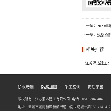
上一条：
2023
下一条：
浅谈高
相关推荐
江苏涌达建工
防水堵漏
防腐加固
施工案例
资质荣誉
版权所有：江苏涌达建工有限公司
电话：0515-88404040
地址：盐城市城南新区新都街道中南世纪城一期2B2-414--417室 传