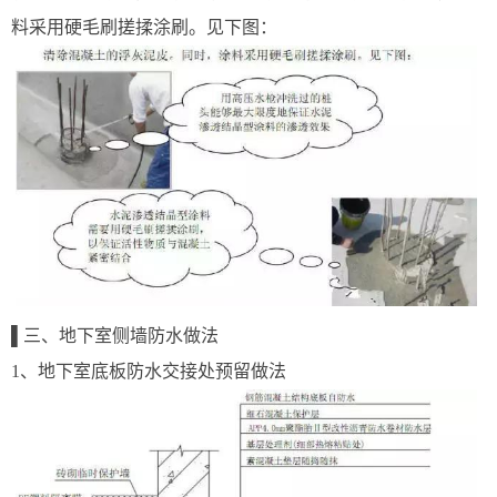
料采用硬毛刷搓揉涂刷。见下图：
▌三、地下室侧墙防水做法
1、地下室底板防水交接处预留做法