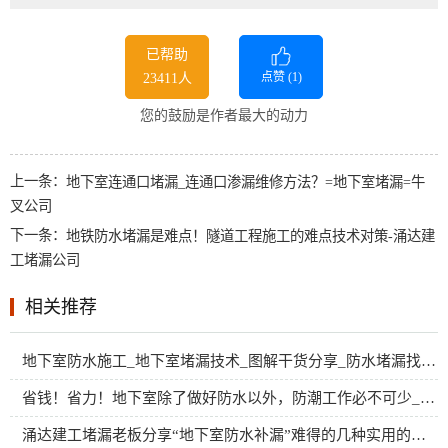
已帮助
点赞 (
1
)
23411人
您的鼓励是作者最大的动力
上一条：
地下室连通口堵漏_连通口渗漏维修方法？=地下室堵漏=牛
叉公司
下一条：
地铁防水堵漏是难点！隧道工程施工的难点技术对策-涌达建
工堵漏公司
相关推荐
地下室防水施工_地下室堵漏技术_图解干货分享_防水堵漏找薛工
省钱！省力！地下室除了做好防水以外，防潮工作必不可少_方案介绍
涌达建工堵漏老板分享“地下室防水补漏”难得的几种实用的专业方案