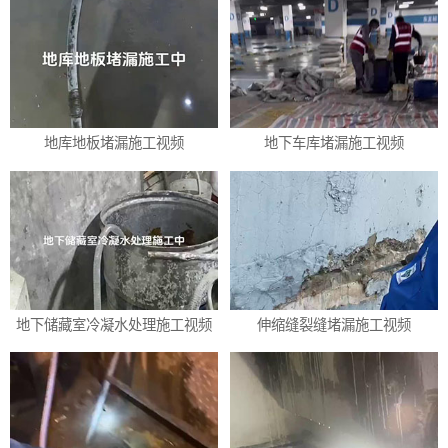
地库地板堵漏施工视频
地下车库堵漏施工视频
地下储藏室冷凝水处理施工视频
伸缩缝裂缝堵漏施工视频