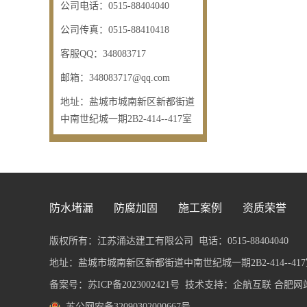
公司电话：
0515-88404040
公司传真：
0515-88410418
客服QQ：
348083717
邮箱：
348083717@qq.com
地址：
盐城市城南新区新都街道
中南世纪城一期2B2-414--417室
防水堵漏
防腐加固
施工案例
资质荣誉
版权所有：江苏涌达建工有限公司
电话：0515-88404040
地址：盐城市城南新区新都街道中南世纪城一期2B2-414--417室 传
备案号：
苏ICP备2023002421号
技术支持：企航互联
合肥网
苏公网安备32090302000667号