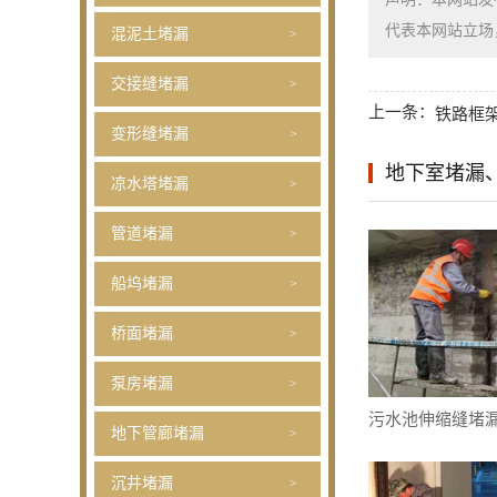
代表本网站立场，如需
混泥土堵漏
交接缝堵漏
上一条：
铁路框
变形缝堵漏
地下室堵漏
凉水塔堵漏
管道堵漏
船坞堵漏
桥面堵漏
泵房堵漏
污水池伸缩缝堵
地下管廊堵漏
沉井堵漏