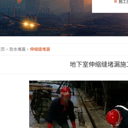
页 >
防水堵漏 >
伸缩缝堵漏
地下室伸缩缝堵漏施