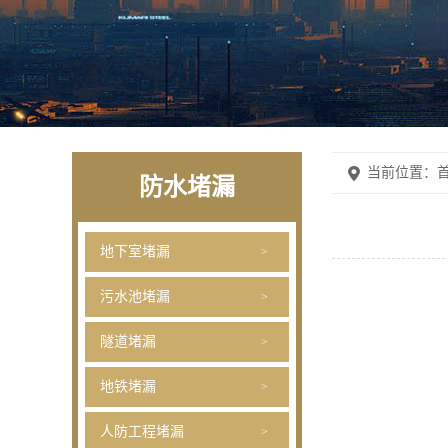
当前位置：
首
防水堵漏
地下室堵漏
污水池堵漏
隧道堵漏
地铁堵漏
人防工程堵漏