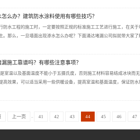
渗水怎么办？建筑防水涂料使用有哪些技巧？
行防水工程的施工时，一定要按照正规的标准施工工艺进行施工，在关于
生。那么，一旦墙面出现渗水怎么办呢？下面涌达堵漏公司拟就带大家了解
水堵漏施工靠谱吗？有哪些注意事项？
是室温以及基面温度不能小于五摄氏度，否则施工材料容易结成冰块而无
提高效果，可以适当采用一些供暖设备，提高室温和基面温度，保证防水层
..
页
上一页
41
42
43
44
45
46
47