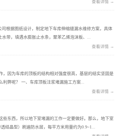
查看详情 →
公司根据图纸设计，制定地下车库伸缩缝漏水维修方案，具体
止水带，填遇水膨胀止水条，聚苯乙烯泡沫板、...
查看详情 →
作，因为车库的顶板的结构相对强度很高，基层的结实坚固是
弊呢？ 一、车库顶板注浆堵漏施工方案...
查看详情 →
这些东西，所以地下室堵漏的工作一定要做好。那么，地下室
晶型）刷遍防水层，每平方米用量约为0.9~1...