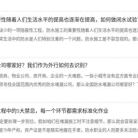
要性随着人们生活水平的提高也逐渐在提高，如何做闭水试验
缺少的一项隐蔽性工程，防水施工的重要性随着人们生活水平的提高也逐
常生活中的防水是人们特别注重的一个问题，防水施工是不容忽视的。那么
公司哪家好？我们作为外行如何去识别？
筑商、物业公司、房开商、企业的一大难题，一些小城市没有这方面专业
须寻找全国范围内优秀的防水堵漏公司，那么全国防水堵漏公司哪家好？下
过程中的5大禁忌，每一个环节都需求标准化作业
要处理一步到位，假如咱们在堵漏施工时不注意细节，那么就会容易呈
是70年产权，房产证是不是踏实地握在手里，防水职业的人则更多关注防水.