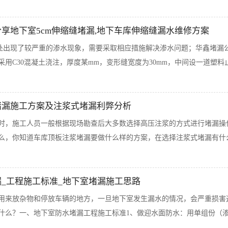
享地下室5cm伸缩缝堵漏,地下车库伸缩缝漏水维修方案
缝处出现了较严重的渗水现象，需要采取相应措施解决渗水问题；华鑫堵漏
用C30混凝土浇注，厚度某mm，变形缝宽度为30mm，中间设一道塑料
堵漏施工方案及注浆式堵漏利弊分析
时，施工人员一般根据现场勘查后大多数选择高压注浆的方式进行堵漏操
么，你知道车库顶板注浆堵漏要做什么样的方案，在选择注浆式堵漏有什么利
_工程施工标准_地下室堵漏施工思路
用来放杂物和停放车辆的地方，一旦地下室发生漏水的情况，会严重损害
什么？一、地下室防水堵漏工程施工标准1、做迎水面防水：用单组份（渗透结