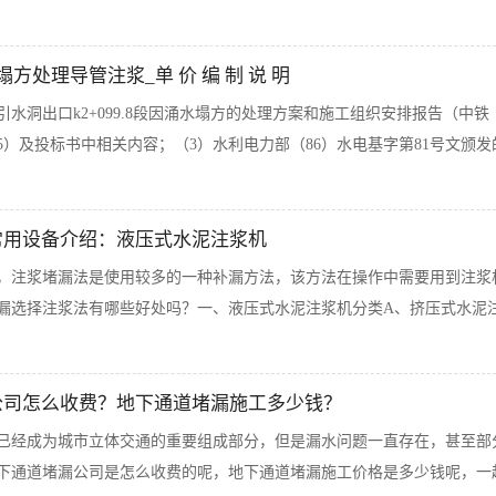
方处理导管注浆_单 价 编 制 说 明
引水洞出口k2+099.8段因涌水塌方的处理方案和施工组织安排报告（中铁
5）及投标书中相关内容；（3）水利电力部（86）水电基字第81号文颁发
常用设备介绍：液压式水泥注浆机
，注浆堵漏法是使用较多的一种补漏方法，该方法在操作中需要用到注浆
漏选择注浆法有哪些好处吗？一、液压式水泥注浆机分类A、挤压式水泥注
公司怎么收费？地下通道堵漏施工多少钱？
已经成为城市立体交通的重要组成部分，但是漏水问题一直存在，甚至部
下通道堵漏公司是怎么收费的呢，地下通道堵漏施工价格是多少钱呢，一起来