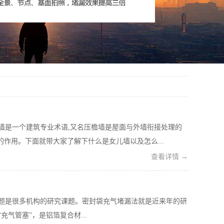
墙是一个建筑专业术语,又名压檐墙是屋面与外墙衔接处理的
的作用。下面就带大家了解下什么是女儿墙以及怎么...
查看详情 →
题是很多机构的研究课题。密封袋充气堵漏法就是近来年的研
气管塞”，是铝箔复合材...