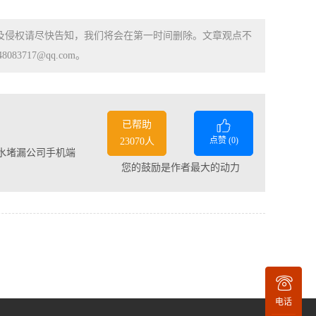
涉及侵权请尽快告知，我们将会在第一时间删除。文章观点不
83717@qq.com。
已帮助
点赞 (
0
)
23070人
水堵漏公司手机端
您的鼓励是作者最大的动力
电话