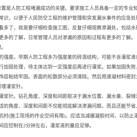
位置是人防工程堵漏成功的关键。要求施工人员具备一定的专业
常识，以便于人民防空工程的维护管理和突发漏水事件的应急处
看多了，就是要仔细检查施工图，反复仔细观察渗漏处，包括水
更多的了解，日常管理人员对渗漏的原因和过程有更多的了解。
理。
的强度。早期人防工程多为强度差的砖混结构，可能不含灌浆液
行加固处理，待主体达到一定强度后再进行灌浆。如果加固失败
饰层粘结牢固。表面的松散部分必须清除。然后用速凝材料密封
预埋灌浆针。
灌浆针。钻孔角度、深度和间距取决于漏水位置、漏水量、裂缝
适的角度、深度和间距不仅能彻底解决渗漏问题，而且还能节省
机时(施工现场的作业空间有限)，应适当减缓凝胶时间，以防止
间应控制在2分钟左右，灌浆液的量应足够。