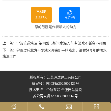
已帮助
点赞 (
0
)
21337人
您的鼓励是作者最大的动力
上一条：
宁波管道堵漏_福明菜市场污水漏入车库 滴水不断臭不可闻
下一条：
谷雨过后北方不少地区迎来新一轮降水，请做好今年的防水
堵漏工作
版权所有：江苏涌达建工有限公司
备案号：
苏ICP备2023002421号
技术支持：企航互联
合肥网站建设
苏公网安备32090302000667号