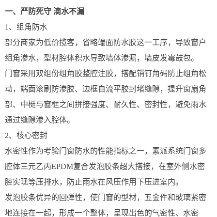
一、
严防死守 滴水不漏
1、组角防水
部分商家为低价揽客，省略端面防水胶这一工序，导致窗户
组角渗水，型材腔体积水导致墙体渗漏，墙皮发霉鼓包。
门窗采用双组份组角胶整腔注胶，搭配销钉角码防止组角松
动，端面滚刷防渗胶、边框自流平胶封堵缝隙，提升窗扇角
部、中梃与窗框之间拼接强度、耐久性、密封性，避免雨水
通过缝隙渗入腔体。
2、核心密封
水密性作为考验门窗防水的性能指标之一，素派系统门窗多
腔体三元乙丙EPDM复合发泡胶条超大搭接，在室外侧水密
腔实现等压排水，防止雨水在风压作用下压进室内。
发泡胶条优异的回弹性，使门窗的型材，五金件和玻璃紧密
地连接在一起，形成一个整体，呈现出色的气密性、水密