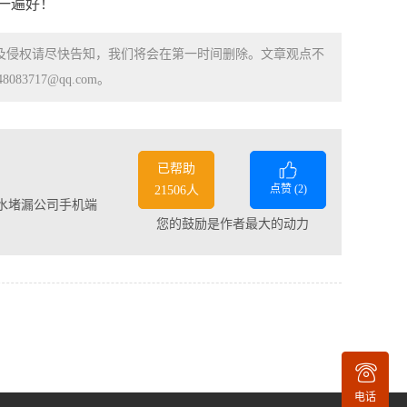
一遍好！
涉及侵权请尽快告知，我们将会在第一时间删除。文章观点不
83717@qq.com。
已帮助
点赞 (
2
)
21506人
水堵漏公司手机端
您的鼓励是作者最大的动力
电话