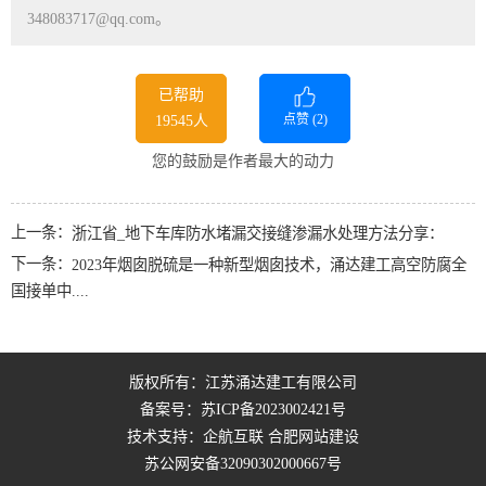
348083717@qq.com。
已帮助
点赞 (
2
)
19545人
您的鼓励是作者最大的动力
上一条：
浙江省_地下车库防水堵漏交接缝渗漏水处理方法分享：
下一条：
2023年烟囱脱硫是一种新型烟囱技术，涌达建工高空防腐全
国接单中....
版权所有：江苏涌达建工有限公司
备案号：
苏ICP备2023002421号
技术支持：企航互联
合肥网站建设
苏公网安备32090302000667号