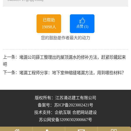
已帮助
点赞 (
1
)
19098人
您的鼓励是作者最大的动力
上一条：
堵漏公司薛工整理出的屋顶漏水的修补方法，赶紧珍藏起来
吧
下一条：
堵漏工程师分享：地下室伸缩缝堵漏方法，用到哪些材料？
版权所有：江苏涌达建工有限公司
备案号：
苏ICP备2023002421号
技术支持：企航互联
合肥网站建设
苏公网安备32090302000667号