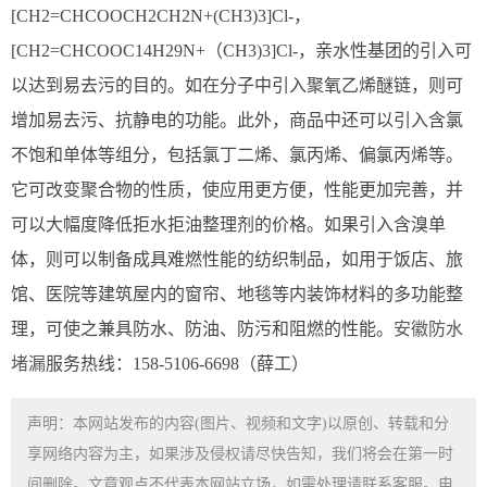
[CH2=CHCOOCH2CH2N+(CH3)3]Cl-，
[CH2=CHCOOC14H29N+（CH3)3]Cl-，亲水性基团的引入可
以达到易去污的目的。如在分子中引入聚氧乙烯醚链，则可
增加易去污、抗静电的功能。此外，商品中还可以引入含氯
不饱和单体等组分，包括氯丁二烯、氯丙烯、偏氯丙烯等。
它可改变聚合物的性质，使应用更方便，性能更加完善，并
可以大幅度降低拒水拒油整理剂的价格。如果引入含溴单
体，则可以制备成具难燃性能的纺织制品，如用于饭店、旅
馆、医院等建筑屋内的窗帘、地毯等内装饰材料的多功能整
理，可使之兼具防水、防油、防污和阻燃的性能。
安徽防水
堵漏
服务热线：158-5106-6698（薛工）
声明：本网站发布的内容(图片、视频和文字)以原创、转载和分
享网络内容为主，如果涉及侵权请尽快告知，我们将会在第一时
间删除。文章观点不代表本网站立场，如需处理请联系客服。电