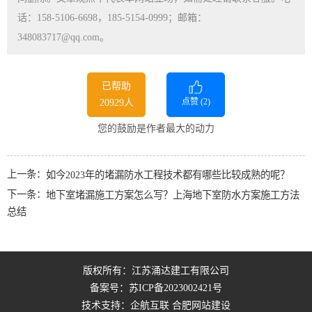
话：158-5106-6698，185-5154-0999；邮箱：
348083717@qq.com。
已帮助
点赞 (
2
)
20929人
您的鼓励是作者最大的动力
上一条：
如今2023年的堵漏防水工程技术都有哪些比较成熟的呢？
下一条：
地下室堵漏施工方案怎么写？上海地下室防水方案施工方法
总结
版权所有：江苏涌达建工有限公司
备案号：
苏ICP备2023002421号
技术支持：企航互联
合肥网站建设