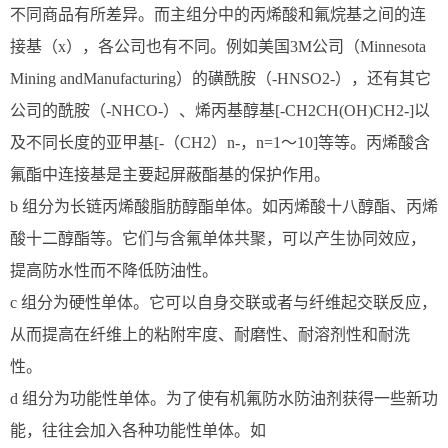
不同商品有所差异。而主组分中的丙烯酸和氟烷基之间的连
接基（x），各公司也有不同。例如美国3M公司（Minnesota
Mining andManufacturing）的磺酰胺（-HNSO2-），还有其它
公司的酰胺（-NHCO-）、烯丙基醇基[-CH2CH(OH)CH2-]以
及不同长度的亚甲基[-（CH2）n-，n=1～10]等等。丙烯酸含
氟酯中连接基是主要起屏蔽酯基的保护作用。
b 组分为长链丙烯酸脂肪醇酯单体。如丙烯酸十八醇酯、丙烯
酸十二醇酯等。它们与含氟单体共聚，可以产生协同效应，
提高防水性而不降低防油性。
c 组分为硬性单体。它可以自身交联或者与纤维起交联反应，
从而提高在纤维上的粘附牢度、耐磨性、耐溶剂性和耐洗
性。
d 组分为功能性单体。为了使有机氟防水防油剂获得一些新功
能，往往会加入各种功能性单体。如