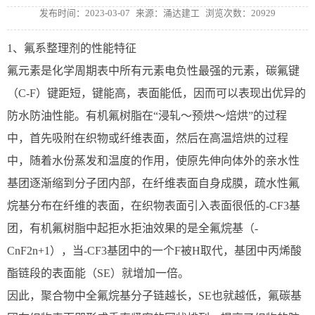
发布时间：2023-03-07
来源：涌达建工
浏览次数：20929
1、氟系整理剂的性能特征
氟元素是化学周期表中所有元素电负性最强的元素，碳氟键
（C-F）键距短，键能高，表面能低，因而可以表现出优异的
防水防油性能。有机氟树脂在“浸轧～预烘～焙烘”的过程
中，首先吸附在织物或纤维表面，然后在高温焙烘的过程
中，随着水份蒸发和温度的作用，使原先伸向体外的亲水性
基团逐渐缩到分子团内部，在纤维表面自身成膜，疏水性氟
烷基分布在纤维的表面，在织物表面引入表面很低的-CF3基
团，有机氟树脂中起拒水拒油效果的是全氟烷基（-
CnF2n+1），当-CF3基团中的一个F被H取代，基团中丙烯酸
酯链段的表面能（SE）就增加一倍。
因此，聚合物中全氟烷基分子链越长，SE也就越低，氟碳基