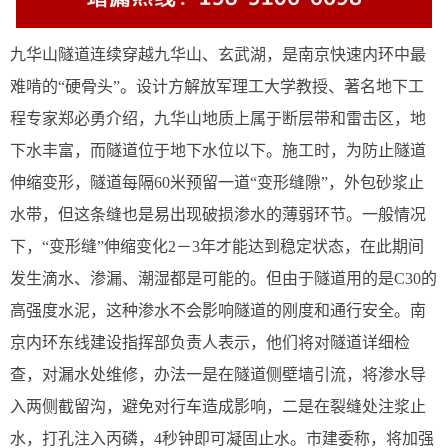
九华山隧道连续穿越九华山、玄武湖，是南京快速内环中最
难啃的“硬骨头”。设计方解放军理工大学教授、著名地下工
程专家郑必勇介绍，九华山地质上属于断层带和雷击区，地
下水丰富，而隧道位于地下水位以下。施工时，为防止隧道
伸缩变形，隧道每隔60米预留一道“变形缝隙”，外包砂浆止
水带，但这条缝也是易出现破损渗水的薄弱环节。一般情况
下，“变形缝”伸缩变化2－3年才能达到稳定状态，在此期间
发生滴水、渗漏、潮湿都是可能的。但由于隧道用的是C30的
高强度水泥，这种渗水不会影响隧道的刚度和通行安全。南
京内环东线建设指挥部负责人表示，他们将对隧道详细检
查，对漏水处维修，办法一是在隧道侧壁墙引流，将渗水导
入两侧截留沟，避免对行车造成影响，二是在裂缝处注浆止
水，打孔注入丙磷，4秒钟即可凝固止水。市建委称，将加强