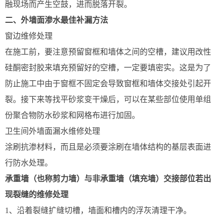
融现场而产生空鼓，进而脱落开裂。
二、外墙面渗水最佳补漏方法
窗边维修处理
在施工前，要注意预留窗框和墙体之间的空槽，建议用改性
硅酮密封胶来填充预留好的空槽，一定要填密实。这是为了
防止施工中由于窗框不固定会导致窗框和墙体交接处引起开
裂。接下来等找平砂浆变干燥后，可以在某些部位使用单组
份聚合物防水砂浆和网格布进行加固。
卫生间外墙面漏水维修处理
涂刷抗渗材料，而且是必须要涂刷在墙体结构的基层表面进
行防水处理。
承重墙（也称剪力墙）与非承重墙（填充墙）交接部位若出
现裂缝的维修处理
1、沿着裂缝扩缝切槽，墙面和槽内的浮灰清理干净。