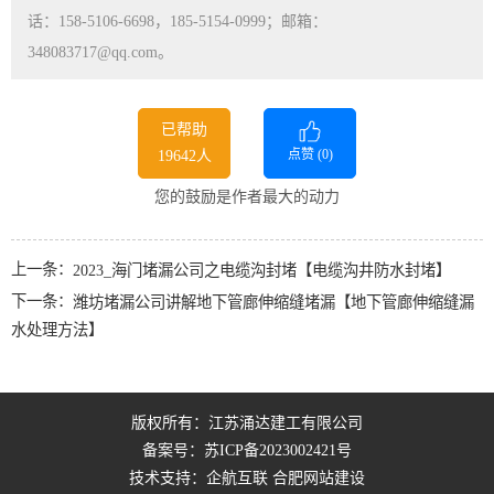
话：158-5106-6698，185-5154-0999；邮箱：
348083717@qq.com。
已帮助
点赞 (
0
)
19642人
您的鼓励是作者最大的动力
上一条：
2023_海门堵漏公司之电缆沟封堵【电缆沟井防水封堵】
下一条：
潍坊堵漏公司讲解地下管廊伸缩缝堵漏【地下管廊伸缩缝漏
水处理方法】
版权所有：江苏涌达建工有限公司
备案号：
苏ICP备2023002421号
技术支持：企航互联
合肥网站建设