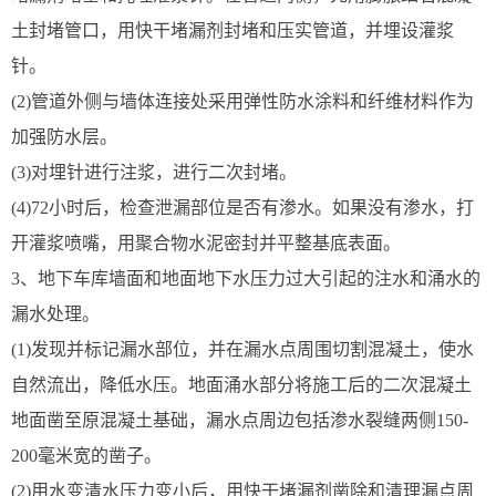
土封堵管口，用快干堵漏剂封堵和压实管道，并埋设灌浆
针。
(2)管道外侧与墙体连接处采用弹性防水涂料和纤维材料作为
加强防水层。
(3)对埋针进行注浆，进行二次封堵。
(4)72小时后，检查泄漏部位是否有渗水。如果没有渗水，打
开灌浆喷嘴，用聚合物水泥密封并平整基底表面。
3、地下车库墙面和地面地下水压力过大引起的注水和涌水的
漏水处理。
(1)发现并标记漏水部位，并在漏水点周围切割混凝土，使水
自然流出，降低水压。地面涌水部分将施工后的二次混凝土
地面凿至原混凝土基础，漏水点周边包括渗水裂缝两侧150-
200毫米宽的凿子。
(2)用水变清水压力变小后，用快干堵漏剂凿除和清理漏点周