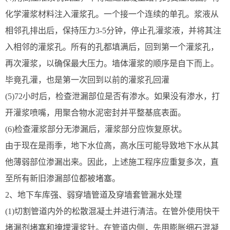
化学灌浆材料注入灌浆孔。一个接一个连续的单孔。浆液从
相邻孔排出后，保持压力3-5分钟，停止孔灌浆液，并将其注
入相邻的灌浆孔。所有的孔都填满后，回到第一个灌浆孔，
再次灌浆，以确保最大压力。墙体灌浆的顺序是自下而上。
毕竟孔灌，也是第一次回到以前的灌浆孔回灌
(5)72小时后，检查泄漏部位是否有渗水。如果没有渗水，打
开灌浆喷嘴，用聚合物水泥密封并平整基底表面。
(6)检查灌浆部分无渗漏后，灌浆部分应恢复原状。
由于现在是雨季，地下水位高，高水压可能导致地下水从其
他薄弱部位渗漏出来。因此，上述施工程序应重复多次，直
至所有新旧渗漏部位都被堵塞。
2、地下车库强、弱穿墙管道及穿墙套管漏水处理
(1)切割管道内外的松散混凝土并进行清洁。在管外使用快干
堵漏剂堵塞和掩埋灌浆针。在管道内侧，先用膨胀细石混凝