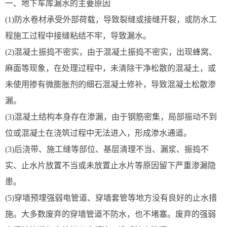
一、地下车库漏水的主要原因
(1)防水卷材承受外部荷载，导致裂缝或接缝开裂，或防水工
程施工过程中接缝粘结不牢，导致漏水。
(2)混凝土振捣不密实，由于混凝土振捣不密实，出现蜂窝、
麻面等现象，在处理过程中，未清除干净松散的混凝土，或
未使用掺有微膨胀剂的细石混凝土修补，导致混凝土松散渗
漏。
(3)混凝土结构本身存在渗漏，由于钢筋密集，局部振动不到
位或混凝土在浇筑过程中无法进入，形成渗水通道。
(3)后浇带、施工缝等部位、基层清理不当、漏浆、振捣不
实、止水片放置不当或未放置止水片等原因留下严重渗漏隐
患。
(5)穿墙预埋强弱电管道、穿墙套管等地方没有良好的止水措
施。大多数废弃的穿墙管道不防水，也不堵塞。废弃的强弱