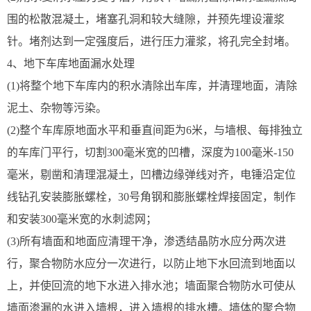
围的松散混凝土，堵塞孔洞和较大缝隙，并预先埋设灌浆
针。堵剂达到一定强度后，进行压力灌浆，将孔完全封堵。
4、地下车库地面漏水处理
(1)将整个地下车库内的积水清除出车库，并清理地面，清除
泥土、杂物等污染。
(2)整个车库原地面水平和垂直间距为6米，与墙根、每排独立
的车库门平行，切割300毫米宽的凹槽，深度为100毫米-150
毫米，剔凿和清理混凝土，凹槽边缘弹线对齐，电锤沿定位
线钻孔安装膨胀螺栓，30号角钢和膨胀螺栓焊接固定，制作
和安装300毫米宽的水刺滤网；
(3)所有墙面和地面应清理干净，渗透结晶防水应分两次进
行，聚合物防水应分一次进行，以防止地下水回流到地面以
上，并使回流的地下水进入排水池；墙面聚合物防水可使从
墙面渗漏的水进入墙根，进入墙根的排水槽。墙体的聚合物