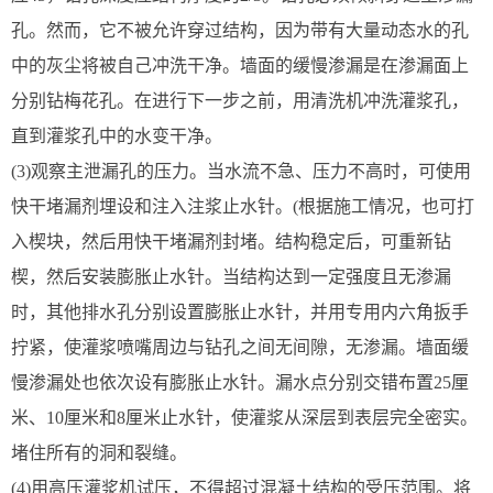
孔。然而，它不被允许穿过结构，因为带有大量动态水的孔
中的灰尘将被自己冲洗干净。墙面的缓慢渗漏是在渗漏面上
分别钻梅花孔。在进行下一步之前，用清洗机冲洗灌浆孔，
直到灌浆孔中的水变干净。
(3)观察主泄漏孔的压力。当水流不急、压力不高时，可使用
快干堵漏剂埋设和注入注浆止水针。(根据施工情况，也可打
入楔块，然后用快干堵漏剂封堵。结构稳定后，可重新钻
楔，然后安装膨胀止水针。当结构达到一定强度且无渗漏
时，其他排水孔分别设置膨胀止水针，并用专用内六角扳手
拧紧，使灌浆喷嘴周边与钻孔之间无间隙，无渗漏。墙面缓
慢渗漏处也依次设有膨胀止水针。漏水点分别交错布置25厘
米、10厘米和8厘米止水针，使灌浆从深层到表层完全密实。
堵住所有的洞和裂缝。
(4)用高压灌浆机试压，不得超过混凝土结构的受压范围。将