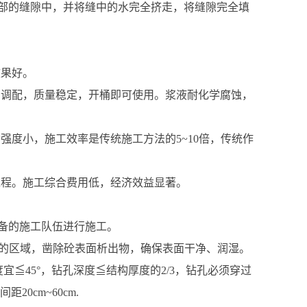
部的缝隙中，并将缝中的水完全挤走，将缝隙完全填
效果好。
现场调配，质量稳定，开桶即可使用。浆液耐化学腐蚀，
强度小，施工效率是传统施工方法的5~10倍，传统作
工程。施工综合费用低，经济效益显著。
备的施工队伍进行施工。
工的区域，凿除砼表面析出物，确保表面干净、润湿。
宜≦45°，钻孔深度≦结构厚度的2/3，钻孔必须穿过
0cm~60cm.