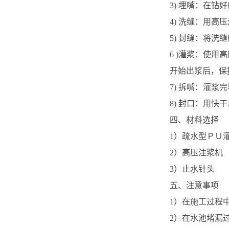
3) 埋嘴：在
4) 洗缝：用
5) 封缝：将
6 )灌浆：使
开始出浆后，保
7) 拆嘴：灌
8) 封口：用
四、材料选择
1）疏水型ＰＵ
2）高压注浆机
3）止水针头
五、注意事项
1）在施工过程
2）在水池堵漏