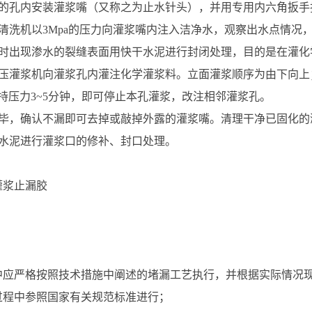
钻好的孔内安装灌浆嘴（又称之为止水针头），并用专用内六角扳
高压清洗机以3Mpa的压力向灌浆嘴内注入洁净水，观察出水点情况
洗缝时出现渗水的裂缝表面用快干水泥进行封闭处理，目的是在灌
用高压灌浆机向灌浆孔内灌注化学灌浆料。立面灌浆顺序为由下向
持压力3~5分钟，即可停止本孔灌浆，改注相邻灌浆孔。
浆完毕，确认不漏即可去掉或敲掉外露的灌浆嘴。清理干净已固化
快干水泥进行灌浆口的修补、封口处理。
灌浆止漏胶
中应严格按照技术措施中阐述的堵漏工艺执行，并根据实际情况
过程中参照国家有关规范标准进行；