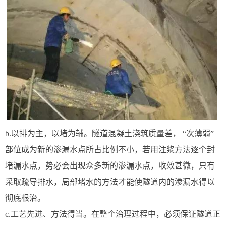
b.以排为主，以堵为辅。隧道混凝土浇筑质量差， “次薄弱”
部位成为新的渗漏水点所占比例不小，若用注浆方法逐个封
堵漏水点，势必会出现众多新的渗漏水点，收效甚微，只有
采取疏导排水，局部堵水的方法才能使隧道内的渗漏水得以
彻底根治。
c.工艺先进、方法得当。在整个治理过程中，必须保证隧道正