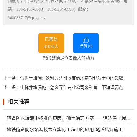
间删除。文章观点不代表本网站立场，如需处理请联系客服。电
话：158-5106-6698，185-5154-0999；邮箱：
348083717@qq.com。
已帮助
点赞 (
0
)
41078人
您的鼓励是作者最大的动力
上一条：
混泥土堵漏：这种方法可以有效地密封混凝土中的裂缝
下一条：
电梯井堵漏施工怎么弄？专业公司来科普一下知识要点
相关推荐
隧道防水堵漏中找准的原因，确定治理方案――涌达建工堵漏、防腐
地铁隧道防水堵漏技术在实际工程中的应用ˆ隧道堵漏施工˜