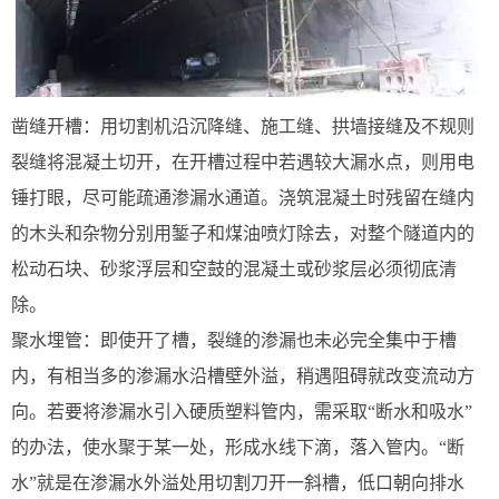
凿缝开槽：用切割机沿沉降缝、施工缝、拱墙接缝及不规则
裂缝将混凝土切开，在开槽过程中若遇较大漏水点，则用电
锤打眼，尽可能疏通渗漏水通道。浇筑混凝土时残留在缝内
的木头和杂物分别用錾子和煤油喷灯除去，对整个隧道内的
松动石块、砂浆浮层和空鼓的混凝土或砂浆层必须彻底清
除。
聚水埋管：即使开了槽，裂缝的渗漏也未必完全集中于槽
内，有相当多的渗漏水沿槽壁外溢，稍遇阻碍就改变流动方
向。若要将渗漏水引入硬质塑料管内，需采取“断水和吸水”
的办法，使水聚于某一处，形成水线下滴，落入管内。“断
水”就是在渗漏水外溢处用切割刀开一斜槽，低口朝向排水