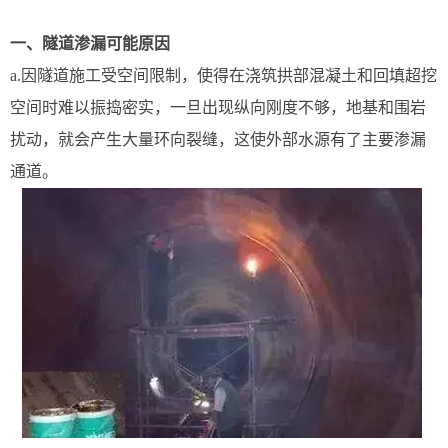
一、隧道渗漏可能原因
a.因隧道施工受空间限制，使得在浇筑拱部混凝土和回填超挖
空间时难以振捣密实，一旦出现纵向刚度不够，地基和围岩
扰动，就会产生大量环向裂缝，这使外部水源有了主要渗漏
通道。