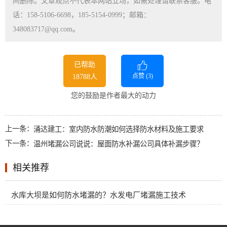
间删除。文章观点不代表本网站立场，如需处理请联系客服。电
话：158-5106-6698，185-5154-0999；邮箱：
348083717@qq.com。
已帮助
点赞 (
3
)
18788人
您的鼓励是作者最大的动力
上一条：
涌达建工：室内防水防潮如何选择防水材料及施工要求
下一条：
温州堵漏公司说说：屋面防水补漏公司具体补漏步骤？
相关推荐
水库大坝是如何防水堵漏的？水发电厂堵漏施工技术