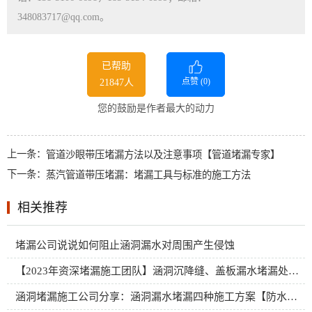
348083717@qq.com。
已帮助
点赞 (
0
)
21847人
您的鼓励是作者最大的动力
上一条：
管道沙眼带压堵漏方法以及注意事项【管道堵漏专家】
下一条：
蒸汽管道带压堵漏：堵漏工具与标准的施工方法
相关推荐
堵漏公司说说如何阻止涵洞漏水对周围产生侵蚀
【2023年资深堵漏施工团队】涵洞沉降缝、盖板漏水堵漏处理方案
涵洞堵漏施工公司分享：涵洞漏水堵漏四种施工方案【防水奥利给】