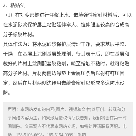
2、粘贴法
（1）在对变形缝进行注浆止水、嵌填弹性密封材料后，可以
在水泥砂浆保护层上粘贴延伸率大、拉伸强度较高的合成高
分子橡胶片材。
具体作法为：将水泥砂浆保护层清理干净，要求基层平整、
干燥，在基层上涂刷基层处理剂，待其表干后，即在基层和
裁好的片材上涂刷配套胶粘剂，晾至指触不粘时，就可粘贴
高分子片材。片材两侧边缘垫上金属压条后以射钉钉压固
定，然后在片材两侧边缘用嵌缝膏密封以形成多道防水设
防。
声明：本网站发布的内容(图片、视频和文字)以原创、转载和分
享网络内容为主，如果涉及侵权请尽快告知，我们将会在第一时
间删除。文章观点不代表本网站立场，如需处理请联系客服。电
话：158-5106-6698，185-5154-0999；邮箱：