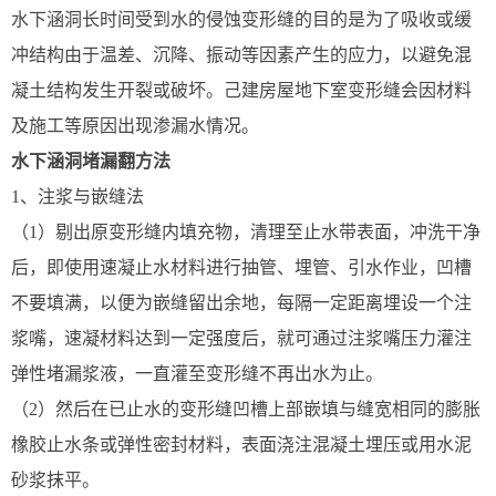
水下涵洞长时间受到水的侵蚀变形缝的目的是为了吸收或缓
冲结构由于温差、沉降、振动等因素产生的应力，以避免混
凝土结构发生开裂或破坏。己建房屋地下室变形缝会因材料
及施工等原因出现渗漏水情况。
水下涵洞堵漏翻方法
1、注浆与嵌缝法
（1）剔出原变形缝内填充物，清理至止水带表面，冲洗干净
后，即使用速凝止水材料进行抽管、埋管、引水作业，凹槽
不要填满，以便为嵌缝留出余地，每隔一定距离埋设一个注
浆嘴，速凝材料达到一定强度后，就可通过注浆嘴压力灌注
弹性堵漏浆液，一直灌至变形缝不再出水为止。
（2）然后在已止水的变形缝凹槽上部嵌填与缝宽相同的膨胀
橡胶止水条或弹性密封材料，表面浇注混凝土埋压或用水泥
砂浆抹平。