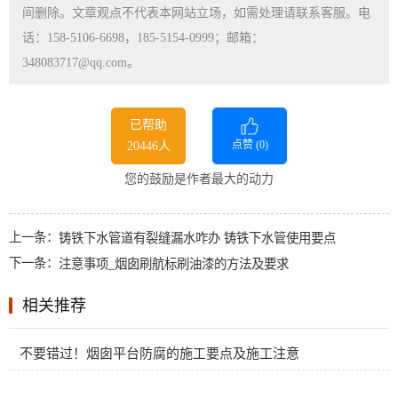
间删除。文章观点不代表本网站立场，如需处理请联系客服。电
话：158-5106-6698，185-5154-0999；邮箱：
348083717@qq.com。
已帮助
点赞 (
0
)
20446人
您的鼓励是作者最大的动力
上一条：
铸铁下水管道有裂缝漏水咋办 铸铁下水管使用要点
下一条：
注意事项_烟囱刷航标刷油漆的方法及要求
相关推荐
不要错过！烟囱平台防腐的施工要点及施工注意