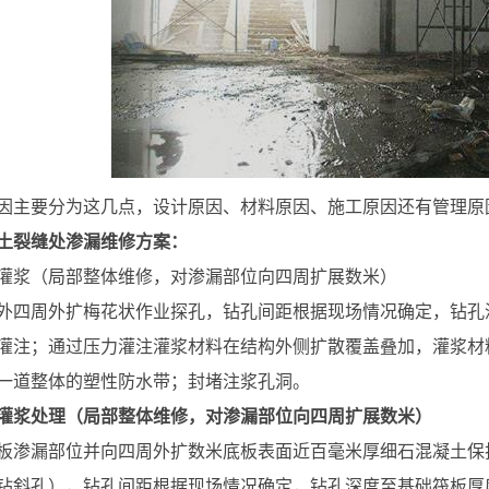
因主要分为这几点，设计原因、材料原因、施工原因还有管理原
土裂缝处渗漏维修方案：
灌浆（局部整体维修，对渗漏部位向四周扩展数米）
外四周外扩梅花状作业探孔，钻孔间距根据现场情况确定，钻孔
灌注；通过压力灌注灌浆材料在结构外侧扩散覆盖叠加，灌浆材
一道整体的塑性防水带；封堵注浆孔洞。
灌浆处理（局部整体维修，对渗漏部位向四周扩展数米）
板渗漏部位并向四周外扩数米底板表面近百毫米厚细石混凝土保
钻斜孔），钻孔间距根据现场情况确定，钻孔深度至基础筏板厚