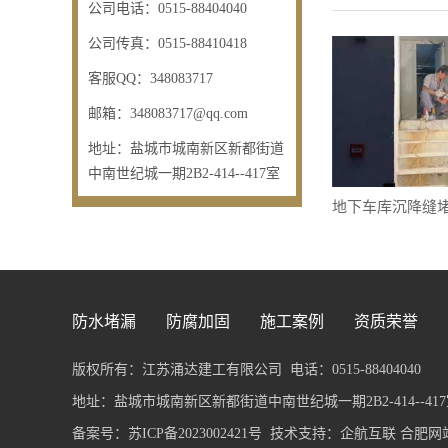
公司电话：
0515-88404040
公司传真：
0515-88410418
客服QQ：
348083717
邮箱：
348083717@qq.com
地址：
盐城市城南新区新都街道
中南世纪城一期2B2-414--417室
地下车库沉降缝
防水堵漏
防腐加固
施工案例
资质荣誉
版权所有：江苏涌达建工有限公司
电话：0515-88404040
地址：盐城市城南新区新都街道中南世纪城一期2B2-414--417室 传
备案号：
苏ICP备2023002421号
技术支持：企航互联
合肥网