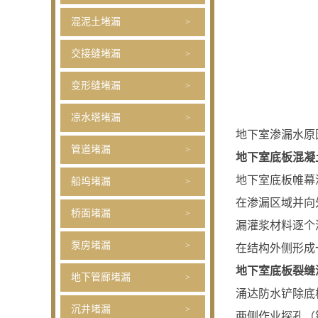
混泥土堵漏
交接缝堵漏
变形缝堵漏
凉水塔堵漏
地下室渗漏水原
管道堵漏
地下室底板混凝
地下室底板帷幕
船坞堵漏
在渗漏区域并向
桥面堵漏
漏灌浆材料逐个
泵房堵漏
在结构外侧形成
地下室底板裂缝
地下管廊堵漏
涌达防水铲除底
沉井堵漏
两侧作业探孔（