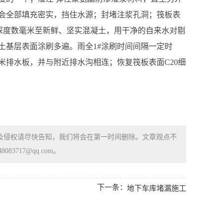
会全部填充密实，挡住水源；封堵注浆孔洞；筏板表
深度数毫米至新鲜、坚实混凝土，用干净的自来水对剔
土基层表面涂刷多遍。雨全1#涂刷时间间隔一定时
排水板，并与附近排水沟相连；恢复筏板表面C20细
涉及侵权请尽快告知，我们将会在第一时间删除。文章观点不
83717@qq.com。
下一条：
地下车库堵漏施工