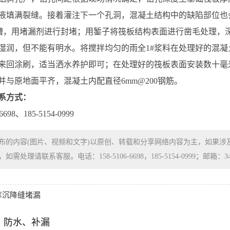
液填满裂缝。接着灌注下一个孔洞，混凝土结构中的缺陷部位也
型槽，用堵漏剂进行封堵；用錾子将筏板结构表面进行凿毛处理，
湿润，但不能有明水。将搅拌均匀的雨全1#浆料在处理好的混凝
来回涂刷，适当洒水养护即可；在处理好的筏板表面安装数十毫米
并与原地面平齐，混凝土内配直径6mm@200钢筋。
系方式：
698、185-5154-0999
布的内容(图片、视频和文字)以原创、转载和分享网络内容为主，如果
处理请联系客服。电话：158-5106-6698，185-5154-0999；邮箱：3480
库沉降缝堵漏
、防水、补漏