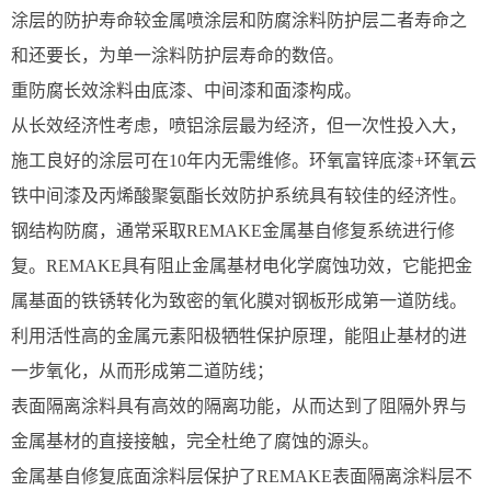
涂层的防护寿命较金属喷涂层和防腐涂料防护层二者寿命之
和还要长，为单一涂料防护层寿命的数倍。
重防腐长效涂料由底漆、中间漆和面漆构成。
从长效经济性考虑，喷铝涂层最为经济，但一次性投入大，
施工良好的涂层可在10年内无需维修。环氧富锌底漆+环氧云
铁中间漆及丙烯酸聚氨酯长效防护系统具有较佳的经济性。
钢结构防腐，通常采取REMAKE金属基自修复系统进行修
复。REMAKE具有阻止金属基材电化学腐蚀功效，它能把金
属基面的铁锈转化为致密的氧化膜对钢板形成第一道防线。
利用活性高的金属元素阳极牺牲保护原理，能阻止基材的进
一步氧化，从而形成第二道防线；
表面隔离涂料具有高效的隔离功能，从而达到了阻隔外界与
金属基材的直接接触，完全杜绝了腐蚀的源头。
金属基自修复底面涂料层保护了REMAKE表面隔离涂料层不