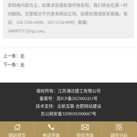
享网络内容为主，如果涉及侵权请尽快告知，我们将会在第一时
间删除。文章观点不代表本网站立场，如需处理请联系客服。电
话：158-5106-6698，185-5154-0999；邮箱：
348083717@qq.com。
上一条：
无
下一条：
无
版权所有：江苏涌达建工有限公司
备案号：
苏ICP备2023002421号
技术支持：企航互联
合肥网站建设
苏公网安备32090302000667号
网站首页
电话咨询
短信咨询
城市分站