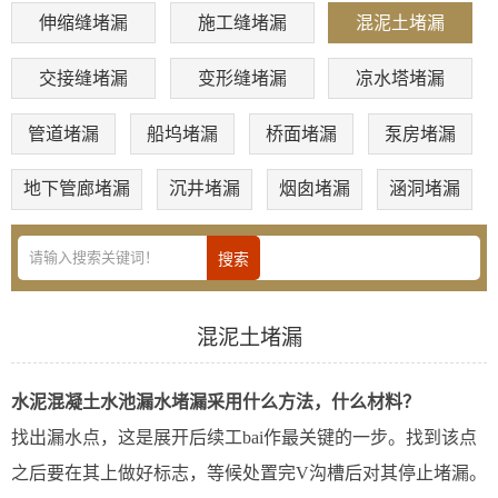
伸缩缝堵漏
施工缝堵漏
混泥土堵漏
交接缝堵漏
变形缝堵漏
凉水塔堵漏
管道堵漏
船坞堵漏
桥面堵漏
泵房堵漏
地下管廊堵漏
沉井堵漏
烟囱堵漏
涵洞堵漏
混泥土堵漏
水泥混凝土水池漏水堵漏采用什么方法，什么材料？
找出漏水点，这是展开后续工bai作最关键的一步。找到该点
之后要在其上做好标志，等候处置完V沟槽后对其停止堵漏。