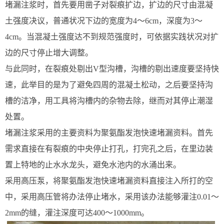
堵漏注浆时，首先要用凿子对裂痕扩边，扩边的尺寸由混凝
土强度决议，普通状况下边的宽度为4～6cm，深度为3～
4cm。当混凝土强度达不到规范强度时，可依据实践状况对扩
边的尺寸停止增大调整。
与此同时，在裂痕处剔出V型沟槽，沟槽的剔出速度要坚持快
速，此举目的是为了避免四周的混凝土松动，之后要坚持沟
槽的洁净，用工具将沟槽内的杂物去除，继而对其停止潮湿
处置。
堵漏注浆采用的主要资料为聚氨酯发泡快速堵漏资料。首先
需求直接在有裂痕的中央停止打孔，打完孔之后，在里边装
置上特地的止水水龙头，避免水池内的水涌出来。
采用高压泵，将聚氨酯发泡快速堵漏资料直接注入所打的空
中，采用高压管将办法停止堵水，采用该办法能够灌注0.01～
2mm的缝，灌注深度可达400～1000mm。