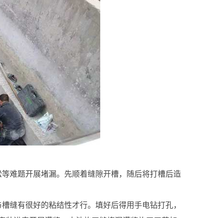
松等难题开展堵漏。先顺着缝隙开槽，随后将打槽后造
与槽缝有很好的粘结性才行。填好后得用手电钻打孔，