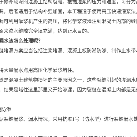
于修补较深的混凝土结构裂缝。根据灌浆的压力和速度，可分为
漏，后者适用于结构补强加固，本工程适于使用高压快速灌浆法
漏可利用灌浆机产生的高压，将化学浆液灌注到混凝土内部的缝
原来渗水缝隙完全填充满，达到止水目的。
漏水该怎么处理呢？
缝堵漏方案应当包括注浆堵漏、混凝土板防潮防渗、制作止水带
将大量漏水点用高压化学灌浆堵住。
缝是混凝土建筑物损坏的主要原因之一，这些裂缝引起的渗漏水
，结果是堵住这里那里又开始渗漏，因为裂缝在混凝土内部是无
潮防渗
据裂缝漏浆、漏水情况，采用抗渗1号（防水型）进行裂缝漏水