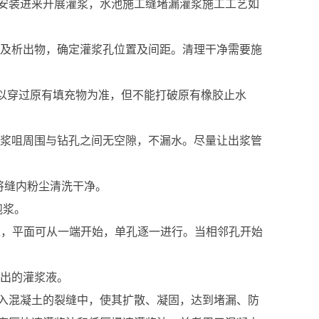
管安装进来开展灌浆，水池施工缝堵漏灌浆施工工艺如
起及析出物，确定灌浆孔位置及间距。清理干净需要施
度以穿过原有填充物为准，但不能打破原有橡胶止水
灌浆咀周围与钻孔之间无空隙，不漏水。尽量让出浆管
将缝内粉尘清洗干净。
跑浆。
上，平面可从一端开始，单孔逐一进行。当相邻孔开始
漏出的灌浆液。
入混凝土的裂缝中，使其扩散、凝固，达到堵漏、防