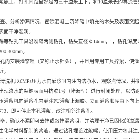
浆施工，打孔间距最好是为三十厘米上下，将10厘米长的导流
检查、分析渗漏情况，凿除混凝土沉降缝中填充的木头及表面突
表面干净湿润。
锤等钻孔工具沿裂缝两侧钻孔，钻头直径￠14mm，°，钻孔深
0-300mm。
好孔内安装灌浆咀（又称止水针头），并且用专用工具拧紧，使
近。
压清洗机以6MPa压力水向灌浆咀内注内洁净水，观察点情况，并
出现渗水的裂缝表面用抗渗1号（堵漏型）进行封闭处理，以防
压灌浆机向灌浆孔内灌注PU灌浆止漏胶。立面灌浆顺序由下向
力3，即可停止本孔灌浆，改注相邻注浆孔。
完毕，确认不漏即可去掉或敲掉灌浆咀，并清理干净已固化的溢
由化学材料配制的浆液，通过钻孔埋设注浆嘴，使用压力将其注