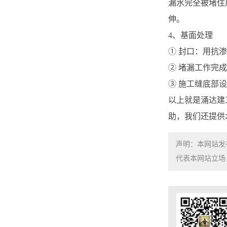
漏水完全被堵住
伸。
4、基面处理
① 封口：用抗
② 堵漏工作完
③ 施工缝底部
以上就是涌达建
助，我们还提供
声明：本网站发
代表本网站立场，如需