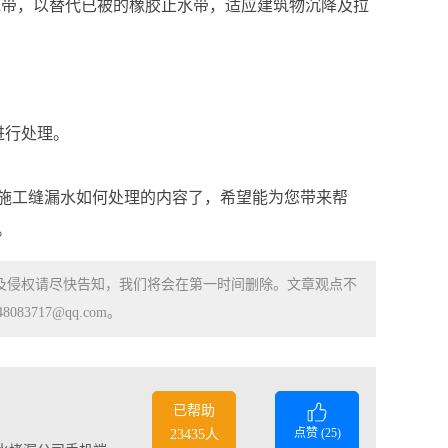
水带，以替代已被的橡胶止水带，适应建筑物沉降及拉
进行处理。
施工缝漏水如何处理的内容了，希望能为您带来帮
。
涉及侵权请尽快告知，我们将会在第一时间删除。文章观点不
83717@qq.com。
已帮助
点赞 (
25
)
23435人