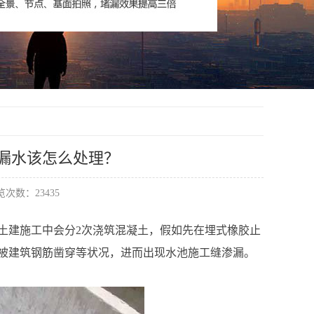
漏水该怎么处理？
次数：23435
土建施工中会分2次浇筑混凝土，假如先在埋式橡胶止
被建筑钢筋凿穿等状况，进而出现水池施工缝渗漏。