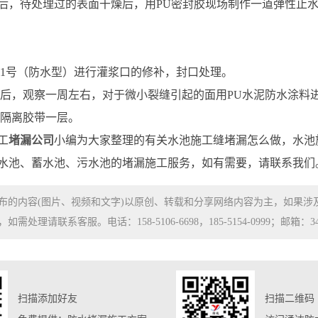
后，待处理过的表面干燥后，用PU密封胶现场制作一道弹性止
渗1号（防水型）进行灌浆口的修补，封口处理。
成后，观察一周左右，对于微小裂缝引起的面用PU水泥防水涂料
设隔离胶带一层。
工
堵漏公司
小编为大家整理的有关水池施工缝堵漏怎么做，水池
水池、蓄水池、污水池的堵漏施工服务，如有需要，请联系我们
布的内容(图片、视频和文字)以原创、转载和分享网络内容为主，如果
处理请联系客服。电话：158-5106-6698，185-5154-0999；邮箱：3480
扫描添加好友
扫描二维码