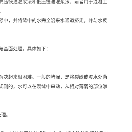
高压快速灌浆法和低压慢速灌浆法。前者用于混凝土
。
隙中，并将缝中的水完全沿来水通道挤走，并与水反
与基面处理，具体如下：
解决起来很困难。一般的堵漏，是将裂缝或渗水处凿
规则的，水可以在裂缝中串动，从相对薄弱的部位渗
处理。