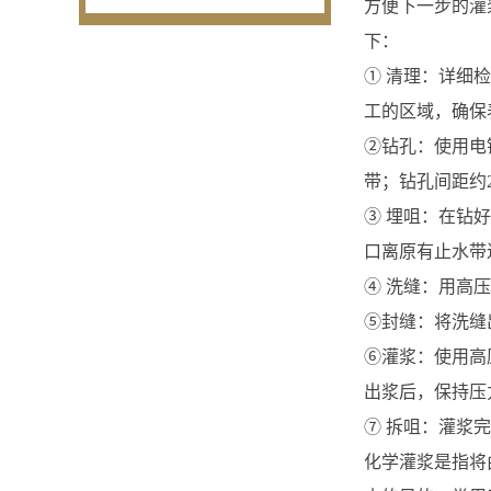
方便下一步的灌
下：
① 清理：详细
工的区域，确保
②钻孔：使用电
带；钻孔间距约20
③ 埋咀：在钻
口离原有止水带
④ 洗缝：用高
⑤封缝：将洗缝
⑥灌浆：使用高
出浆后，保持压
⑦ 拆咀：灌浆
化学灌浆是指将