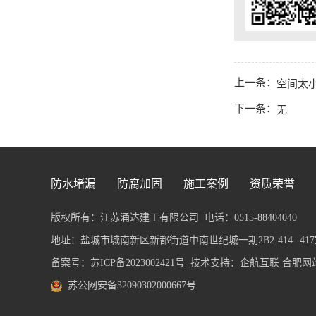
上一条：
空间太
下一条：
无
防水堵漏
防腐加固
施工案例
资质荣誉
版权所有：江苏涌达建工有限公司
电话：0515-88404040
地址：盐城市城南新区新都街道中南世纪城一期2B2-414--417室 传
备案号：
苏ICP备2023002421号
技术支持：企航互联
合肥网
苏公网安备32090302000667号