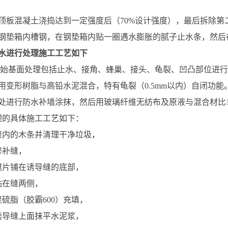
顶板混凝土浇捣达到一定强度后（70%设计强度），最后拆除
钢垫箱内槽钢，在钢垫箱内贴一圈遇水膨胀的腻子止水条，然后在
水进行处理施工工艺如下
月初开始基面处理包括止水、接角、蜂巢、接头、龟裂、凹凸部位进行
用变形树脂与高铅水泥混合，特有龟裂（0.5mm以内）自闭功能。
进行防水补墙涂抹，然后用玻璃纤维无纺布及原液与混合材比1:0
理的具体施工工艺如下：
缝内的木条并清理干净垃圾，
修补缝，
膜片铺在诱导缝的底部，
贴在缝两侧，
硫脂（胶霸600）充填，
诱导缝上面抹平水泥浆，