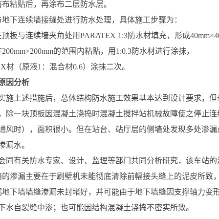
纺布粘贴后，再涂布二层防水层。
与地下连续墙接缝处进行防水处理，具体施工步骤为：
顶板与连续墙夹角处用PARATEX 1:3防水材填充，形成40mm×4
00mm×200mm的范围内粘贴，用1:0.3防水材进行涂抹，
TEX材（原液1：混合材0.6）涂抹二次。
原因分析
实施上述措施后，总体结构防水施工效果基本达到设计要求，但
板，除一块顶板因混凝土浇捣时混凝土搅拌站机械故障使之停止
通风时），面积很小。但在站台、站厅层的侧墙处发现多处渗漏
渗漏水。
会同有关防水专家、设计、监理等部门共同分析研究，该车站的
墙的渗漏主要在于刷壁机未能彻底清除前幅接头缝上的泥皮所致
漏地下墙墙缝渗漏未封堵好，并可能由于地下墙缝因支撑轴力变
下水自裂缝中渗；也可能因结构混凝土浇捣不密实所致。