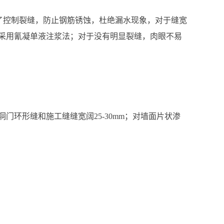
为了控制裂缝，防止钢筋锈蚀，杜绝漏水现象，对于缝宽
则采用氰凝单液注浆法；对于没有明显裂缝，肉眼不易
洞门环形缝和施工缝缝宽阔25-30mm；对墙面片状渗