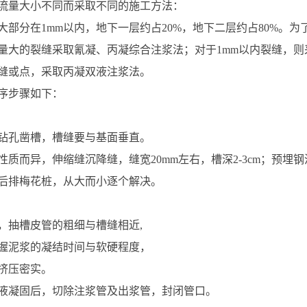
流量大小不同而采取不同的施工方法：
大部分在1mm以内，地下一层约占20%，地下二层约占80%。
水量大的裂缝采取氰凝、丙凝综合注浆法；对于1mm以内裂缝，
缝或点，采取丙凝双液注浆法。
序步骤如下：
钻孔凿槽，槽缝要与基面垂直。
质而异，伸缩缝沉降缝，缝宽20mm左右，槽深2-3cm；预埋钢
后排梅花桩，从大而小逐个解决。
，抽槽皮管的粗细与槽缝相近,
握泥浆的凝结时间与软硬程度，
挤压密实。
液凝固后，切除注浆管及出浆管，封闭管口。