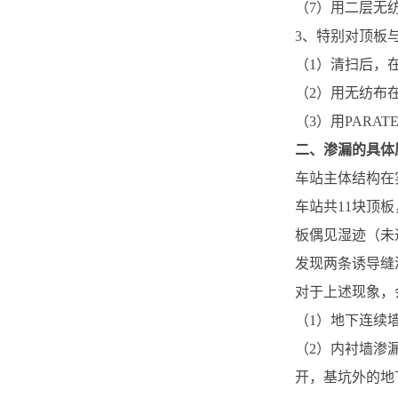
（7）用二层无
3、特别对顶板
（1）清扫后，在
（2）用无纺布在2
（3）用PARA
二、渗漏的具体
车站主体结构在
车站共11块顶
板偶见湿迹（未
发现两条诱导缝
对于上述现象，
（1）地下连续
（2）内衬墙渗
开，基坑外的地