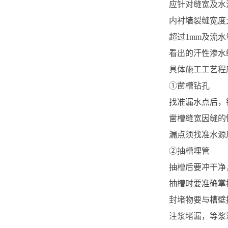
应针对缝宽及水
内衬墙裂缝宽度
超过1mm及流
看出的汗性渗水
具体施工工艺程
①凿槽钻孔
找准漏水点后，
凿槽缝宽因缝的性
漏点须找准水源
②抽槽埋管
抽槽后要冲干净
抽槽时要准确掌
封堵物要与槽壁
注浆堵漏
，等浆