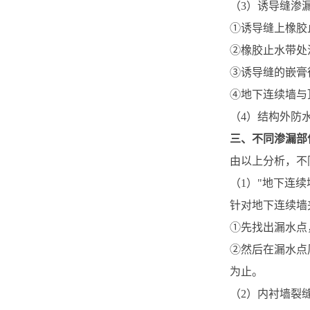
（3）诱导缝渗
①诱导缝上橡胶
②橡胶止水带处
③诱导缝的嵌膏
④地下连续墙与
（4）结构外防
三、不同渗漏部
由以上分析，不
（1）"地下连
针对地下连续墙
①先找出漏水点
②然后在漏水点
为止。
（2）内衬墙裂