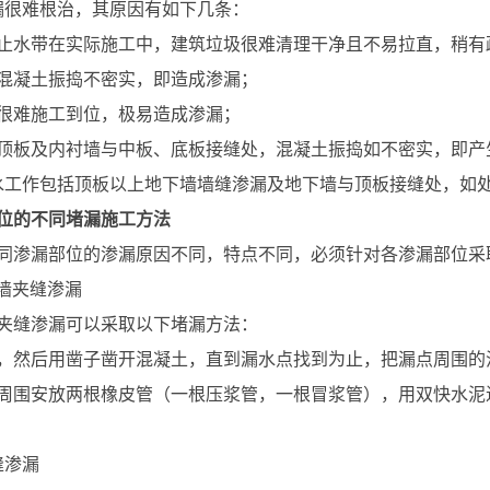
漏很难根治，其原因有如下几条：
止水带在实际施工中，建筑垃圾很难清理干净且不易拉直，稍有
混凝土振捣不密实，即造成渗漏；
很难施工到位，极易造成渗漏；
顶板及内衬墙与中板、底板接缝处，混凝土振捣如不密实，即产
水工作包括顶板以上地下墙墙缝渗漏及地下墙与顶板接缝处，如
位的不同堵漏施工方法
同渗漏部位的渗漏原因不同，特点不同，必须针对各渗漏部位采
续墙夹缝渗漏
夹缝渗漏可以采取以下堵漏方法：
，然后用凿子凿开混凝土，直到漏水点找到为止，把漏点周围的
周围安放两根橡皮管（一根压浆管，一根冒浆管），用双快水泥
缝渗漏