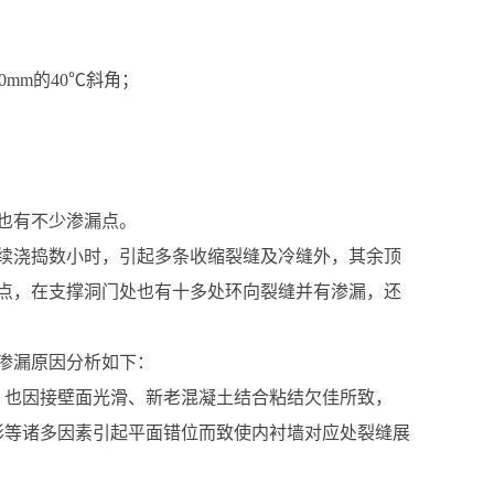
0mm的40℃斜角；
也有不少渗漏点。
连续浇捣数小时，引起多条收缩裂缝及冷缝外，其余顶
点，在支撑洞门处也有十多处环向裂缝并有渗漏，还
渗漏原因分析如下：
，也因接壁面光滑、新老混凝土结合粘结欠佳所致，
形等诸多因素引起平面错位而致使内衬墙对应处裂缝展