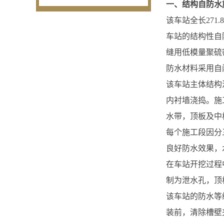
一、结构自防水
该车站全长271.
车站的结构性自
缝用低模量聚硫
防水材料采用自
该车站主体结构
内衬墙浇捣。施
水带，顶板及中
每个施工段因分
良好防水效果，水
在车站开挖过程
制为泄水孔，顶
该车站的防水等
装前，清除槽壁