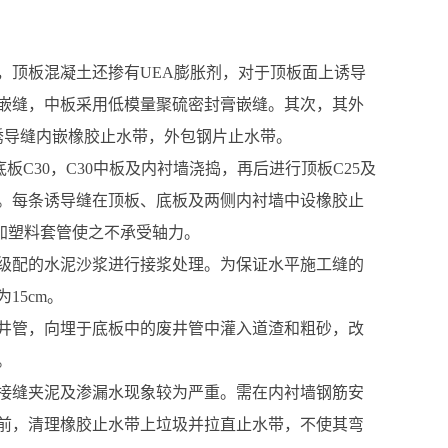
s，顶板混凝土还掺有UEA膨胀剂，对于顶板面上诱导
嵌缝，中板采用低模量聚硫密封膏嵌缝。其次，其外
诱导缝内嵌橡胶止水带，外包钢片止水带。
C30，C30中板及内衬墙浇捣，再后进行顶板C25及
。每条诱导缝在顶板、底板及两侧内衬墙中设橡胶止
加塑料套管使之不承受轴力。
级配的水泥沙浆进行接浆处理。为保证水平施工缝的
15cm。
井管，向埋于底板中的废井管中灌入道渣和粗砂，改
。
接缝夹泥及渗漏水现象较为严重。需在内衬墙钢筋安
前，清理橡胶止水带上垃圾并拉直止水带，不使其弯