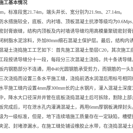
施工基本情况
8m，标准段宽21.74m，端头井长、宽分别为21.9m、27.14m。
防水措施较全，底板、内衬墙、顶板混凝土抗渗等级均为0.6Mp
密封膏嵌缝，结构内顶板及内衬墙诱导缝均用高模量聚硫密封膏
闭树脂水泥涂料，外加80mm细石混凝土保护层。最后，结构内
混凝土浇捣施工工艺如下：首先施工混凝土垫层C20，其次施工底板
工段按诱导缝分十一段，每段分三次混凝土浇捣，共十条诱导缝
板内钢筋部分不连通，用Φ40光圆钢筋承受剪力，而钢筋的一头
三次浇捣而设置三条水平施工缝，浇捣前洒水润湿后用标号相同
平施工缝内设置4mm厚300mm长的止水钢片，灌入混凝土深度为
中，降水大口径深井井管在底板浇捣混凝土后可拆除，割除上部
板完成后，可在泄水孔内灌满混凝土，再用6mm厚钢板满焊封头
级为一级标准，但是，地下连续墙施工质量存在一定缺陷，槽壁
夹泥、封堵渗漏水，在施工缝处铺设橡胶止水带，在浇捣混凝土