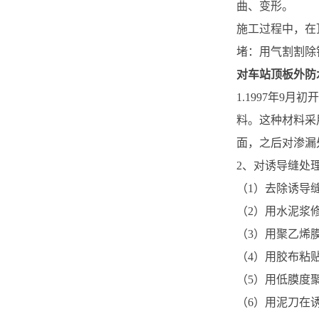
曲、变形。
施工过程中，在
堵：用气割割除
对车站顶板外防
1.1997年9
料。这种材料采
面，之后对渗漏处
2、对诱导缝处
（1）去除诱导
（2）用水泥浆
（3）用聚乙烯
（4）用胶布粘
（5）用低膜度聚
（6）用泥刀在