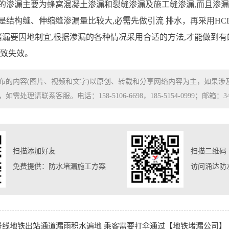
的渗漏主要为蜂窝混凝土渗漏和裂缝渗漏及施工缝渗漏,而且渗漏
是结构缝、伸缩缝渗漏量比较大,必需先做引流 排水，再采用H
,堵漏要因地制宜,根据渗漏的各种情况采用合适的方法,才能做到
导致失效。
布的内容(图片、视频和文字)以原创、转载和分享网络内容为主，如果
处理请联系客服。电话：158-5106-6698，185-5154-0999；邮箱：3480
扫描添加好友
扫描二维码
免费提供：防水堵漏施工方案
访问涌达防
号线地铁出站通道漏雨积水遍地 乘客需要打伞通过【地铁堵漏公司】