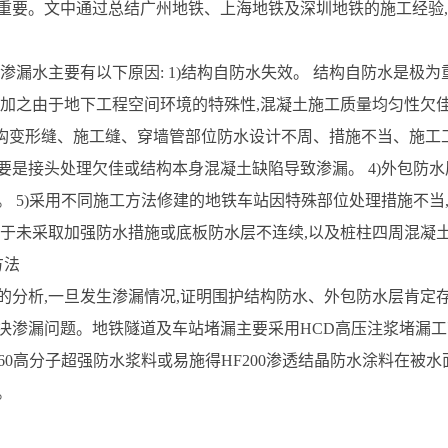
重要。文中通过总结广州地铁、上海地铁及深圳地铁的施工经验
构渗漏水主要有以下原因: 1)结构自防水失效。 结构自防水是极
,加之由于地下工程空间环境的特殊性,混凝土施工质量均匀性欠佳
结构变形缝、施工缝、穿墙管部位防水设计不周、措施不当、施工工
要是接头处理欠佳或结构本身混凝土缺陷导致渗漏。 4)外包防
。 5)采用不同施工方法修建的地铁车站因特殊部位处理措施不当,
由于未采取加强防水措施或底板防水层不连续,以及桩柱四周混凝
方法
的分析,一旦发生渗漏情况,证明围护结构防水、外包防水层肯定存
决渗漏问题。地铁隧道及车站堵漏主要采用HCD高压注浆堵漏
160高分子超强防水浆料或易施得HF200渗透结晶防水涂料在被
。