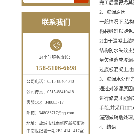
完工后显得尤其
2、渗漏原因
联系我们
一般情况下,结
构裂缝难以避免
2)由于混凝土
结构防水失效主
24小时服务热线：
量欠佳造成渗漏
158-5106-6698
过底板混凝土,
3、渗漏水处理
公司电话：
0515-88404040
通过对渗漏原因
公司传真：
0515-88410418
进行修复才能解
客服QQ：
348083717
手段,并采用HF
邮箱：
348083717@qq.com
漏剂做辅助处理
地址：
盐城市城南新区新都街道
4、结语
中南世纪城一期2B2-414--417室