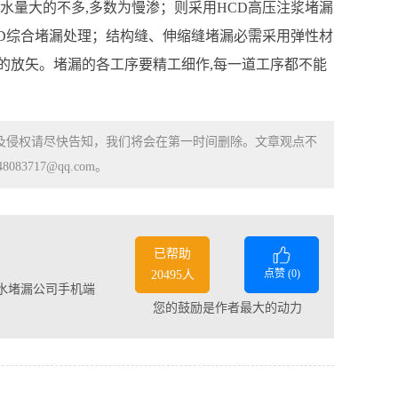
水量大的不多,多数为慢渗；则采用HCD高压注浆堵漏
CD综合堵漏处理；结构缝、伸缩缝堵漏必需采用弹性材
有的放矢。堵漏的各工序要精工细作,每一道工序都不能
涉及侵权请尽快告知，我们将会在第一时间删除。文章观点不
83717@qq.com。
已帮助
点赞 (
0
)
20495人
水堵漏公司手机端
您的鼓励是作者最大的动力