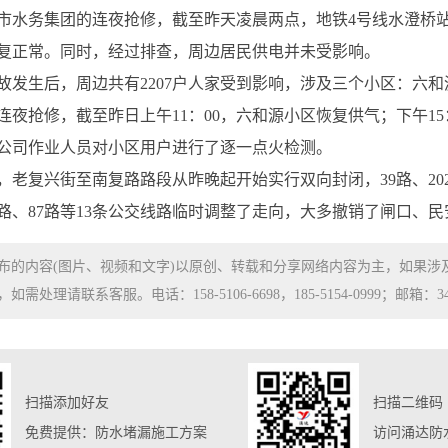
市水务集团的连夜抢修，截至昨天凌晨两点，地铁4号线水澄桥
复正常。同时，经过排查，周边居民供电并未受影响。
故发生后，周边共有2207户人家受到影响，涉及三个小区：六
夜抢修，截至昨日上午11：00，六和源小区恢复供气；下午15
公司作业人员对小区用户进行了逐一点火检测。
老复兴街至南复路路段从昨晚起开始实行双向封闭，39路、202路、3
222路、87路等13条公交线路临时调整了走向，大多撤销了闸口
布的内容(图片、视频和文字)以原创、转载和分享网络内容为主，如果
处理请联系客服。电话：158-5106-6698，185-5154-0999；邮箱：3480
扫描添加好友
扫描二维码
免费提供：防水堵漏施工方案
访问涌达防