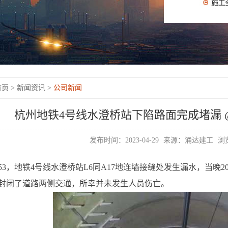
页 >
新闻资讯 >
公司新闻
杭州地铁4号线水澄桥站下陷路面完成堵漏
发布时间：2023-04-29
来源：涌达建工
浏览
9：53，地铁4号线水澄桥站L6同A17地连墙接缝处发生漏水，当
封闭了道路两侧交通，所幸并未发生人员伤亡。