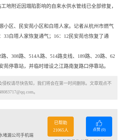
站工地附近因塌陷影响的自来水供水管线已全部修复，
和源小区、民安苑小区和白塔人家。记者从杭州市燃气
：33白塔人家恢复通气；16：12民安苑也恢复了通
08路、514A路、514路支线、189路、20路、62
、民安苑停靠站，并临时增设之江路南复路口停靠站。
涉及侵权请尽快告知，我们将会在第一时间删除。文章观点不
83717@qq.com。
已帮助
点赞 (
0
)
21065人
水堵漏公司手机端