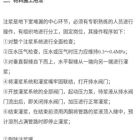
二、材料施工用法
注浆是地下室堵漏的中心环节，必须有专职熟练的人员进行
操作，有组织地进行分工，固定岗位，其操作程序如下：
①对整个注浆系统进行全面检查；
②压水压气检查，压水或压气时压力应维持0.3～0.4MPa；
③对垂直裂缝自下而上，水平裂缝从一端向另一端进行灌
浆；
④将灌浆系统和灌浆嘴牢固联结，打开排水阀门；
⑤开放灌浆系统的全部阀门，起动压力泵，待浆液从排水阀
门流出后，即关闭排水阀门，加压进行正常灌浆；
⑥结束灌浆，在结束前须用丙酮将管路的浆液顶入缝中，预
计溶剂占满管路时即停止灌浆；
⑦剔除注浆嘴。