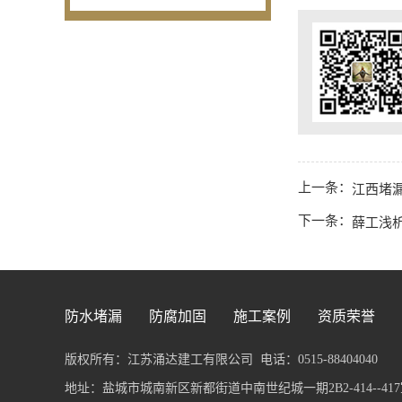
上一条：
江西堵
下一条：
薛工浅
防水堵漏
防腐加固
施工案例
资质荣誉
版权所有：江苏涌达建工有限公司
电话：0515-88404040
地址：盐城市城南新区新都街道中南世纪城一期2B2-414--417室 传