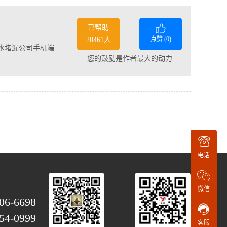
已帮助
点赞 (
0
)
20461人
水堵漏公司手机端
您的鼓励是作者最大的动力
电话
微信
06-6698
54-0999
客服